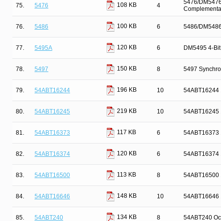
5476/DM5476 D
108 KB
75.
5476
4
Complementar
100 KB
76.
5486
6
5486/DM5486 
120 KB
77.
5495A
6
DM5495 4-Bit 
150 KB
78.
5497
8
5497 Synchron
196 KB
79.
54ABT16244
10
54ABT16244 16
219 KB
80.
54ABT16245
10
54ABT16245 1
117 KB
81.
54ABT16373
6
54ABT16373 1
120 KB
82.
54ABT16374
6
54ABT16374 16
113 KB
83.
54ABT16500
8
54ABT16500 18
148 KB
84.
54ABT16646
10
54ABT16646 16
134 KB
85.
54ABT240
8
54ABT240 Octa