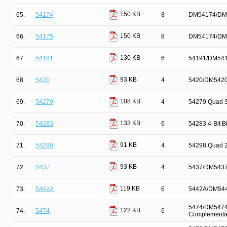
150 KB
65.
54174
8
DM54174/DM54
150 KB
66.
54175
8
DM54174/DM54
130 KB
67.
54191
6
54191/DM5419
93 KB
68.
5420
4
5420/DM5420 
108 KB
69.
54279
4
54279 Quad S
133 KB
70.
54283
6
54283 4-Bit Bi
91 KB
71.
54298
4
54298 Quad 2-
93 KB
72.
5437
4
5437/DM5437 
119 KB
73.
5442A
6
5442A/DM544
5474/DM5474 D
122 KB
74.
5474
6
Complementar