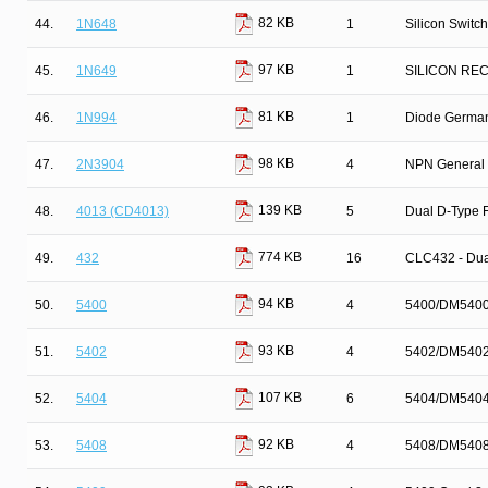
82 KB
44.
1N648
1
Silicon Switc
97 KB
45.
1N649
1
SILICON REC
81 KB
46.
1N994
1
Diode Germa
98 KB
47.
2N3904
4
NPN General 
139 KB
48.
4013 (CD4013)
5
Dual D-Type F
774 KB
49.
432
16
CLC432 - Dual
94 KB
50.
5400
4
5400/DM5400
93 KB
51.
5402
4
5402/DM5402
107 KB
52.
5404
6
5404/DM5404 
92 KB
53.
5408
4
5408/DM5408 