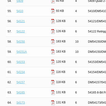
93 KB
54.
5409
4
5409 Quad 2-I
93 KB
55.
5410
4
5410/DM5410 
128 KB
56.
54121
6
54121/DM5412
126 KB
57.
54122
6
54122 Retrigg
183 KB
58.
54150
10
DM54150/DM54
183 KB
59.
54151A
10
DM54150/DM54
120 KB
60.
54153
6
54153/DM54153
116 KB
61.
54154
6
54154/DM5415
118 KB
62.
54157
6
DM54157/54157
131 KB
63.
54165
6
54165 8-Bit Pa
131 KB
64.
54173
6
DM54173/5417