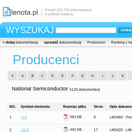
Ponad 162,700 dokumentacji
w jednym miejscu
WYSZUKAJ
+ dodaj
dokumentację
sprawdź
dokumentację
Producenci
Ranking z n
Producenci
4
A
B
C
D
E
F
G
H
I
J
K
National Semiconductor
5120 dokumentacji
NO.
Symbol elementu
Rozmiar pliku
Stron
Opis dokumen
583 KB
1.
-1.5
9
LM3460 - Prec
442 KB
2.
-12.6
17
LM3420 - Lith