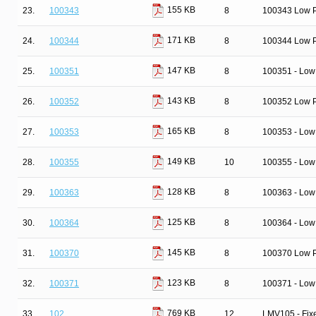
155 KB
23.
100343
8
100343 Low P
171 KB
24.
100344
8
100344 Low Po
147 KB
25.
100351
8
100351 - Low
143 KB
26.
100352
8
100352 Low Po
165 KB
27.
100353
8
100353 - Low 
149 KB
28.
100355
10
100355 - Low
128 KB
29.
100363
8
100363 - Low 
125 KB
30.
100364
8
100364 - Low 
145 KB
31.
100370
8
100370 Low P
123 KB
32.
100371
8
100371 - Low 
769 KB
33.
102
12
LMV105 - Fixe