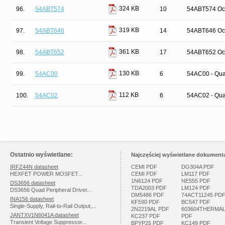
324 KB
96.
54ABT574
10
54ABT574 Octa
319 KB
97.
54ABT646
14
54ABT646 Octa
361 KB
98.
54ABT652
17
54ABT652 Octa
130 KB
99.
54AC00
6
54AC00 - Qua
112 KB
100.
54AC02
6
54AC02 - Qua
Ostatnio wyświetlane:
Najczęściej wyświetlane dokumenta
IRFZ44N datasheet
CEMI PDF
DG304A PDF
HEXFET POWER MOSFET...
CEMI PDF
LM117 PDF
1N6124 PDF
NE555 PDF
DS3656 datasheet
TDA2003 PDF
LM124 PDF
DS3656 Quad Peripheral Driver...
DM5486 PDF
74ACT11245 PD
INA156 datasheet
KF590 PDF
BC547 PDF
Single-Supply, Rail-to-Rail Output,...
2N2219AL PDF
603604THERMA
JANTXV1N6041A datasheet
KC237 PDF
PDF
Transient Voltage Suppressor...
BPYP25 PDF
KC149 PDF