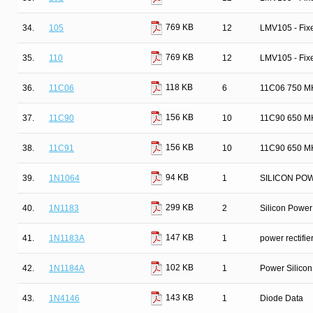
769 KB
34.
105
12
LMV105 - Fixe
769 KB
35.
110
12
LMV105 - Fixe
118 KB
36.
11C06
6
11C06 750 MH
156 KB
37.
11C90
10
11C90 650 MH
156 KB
38.
11C91
10
11C90 650 MH
94 KB
39.
1N1064
1
SILICON PO
299 KB
40.
1N1183
2
Silicon Power 
147 KB
41.
1N1183A
1
power rectifie
102 KB
42.
1N1184A
1
Power Silicon
143 KB
43.
1N4146
1
Diode Data