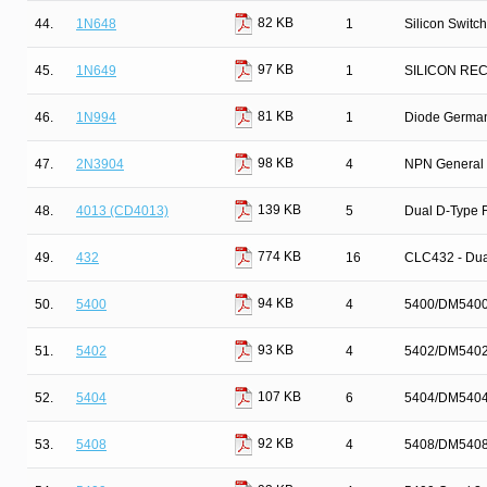
82 KB
44.
1N648
1
Silicon Switc
97 KB
45.
1N649
1
SILICON REC
81 KB
46.
1N994
1
Diode Germa
98 KB
47.
2N3904
4
NPN General 
139 KB
48.
4013 (CD4013)
5
Dual D-Type F
774 KB
49.
432
16
CLC432 - Dual
94 KB
50.
5400
4
5400/DM5400
93 KB
51.
5402
4
5402/DM5402
107 KB
52.
5404
6
5404/DM5404 
92 KB
53.
5408
4
5408/DM5408 