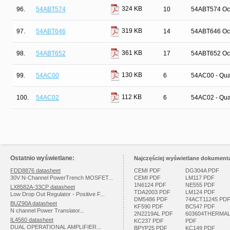
324 KB
96.
54ABT574
10
54ABT574 Octa
319 KB
97.
54ABT646
14
54ABT646 Octa
361 KB
98.
54ABT652
17
54ABT652 Octa
130 KB
99.
54AC00
6
54AC00 - Qua
112 KB
100.
54AC02
6
54AC02 - Qua
Ostatnio wyświetlane:
Najczęściej wyświetlane dokumenta
FDD8876 datasheet
CEMI PDF
DG304A PDF
30V N-Channel PowerTrench MOSFET...
CEMI PDF
LM117 PDF
1N6124 PDF
NE555 PDF
LX8582A-33CP datasheet
TDA2003 PDF
LM124 PDF
Low Drop Out Regulator - Positive F...
DM5486 PDF
74ACT11245 PD
BUZ90A datasheet
KF590 PDF
BC547 PDF
N channel Power Translator...
2N2219AL PDF
603604THERMA
IL4560 datasheet
KC237 PDF
PDF
DUAL OPERATIONAL AMPLIFIER...
BPYP25 PDF
KC149 PDF