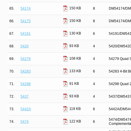
150 KB
65.
54174
8
DM54174/DM54
150 KB
66.
54175
8
DM54174/DM54
130 KB
67.
54191
6
54191/DM5419
93 KB
68.
5420
4
5420/DM5420 
108 KB
69.
54279
4
54279 Quad S
133 KB
70.
54283
6
54283 4-Bit Bi
91 KB
71.
54298
4
54298 Quad 2-
93 KB
72.
5437
4
5437/DM5437 
119 KB
73.
5442A
6
5442A/DM544
5474/DM5474 D
122 KB
74.
5474
6
Complementar