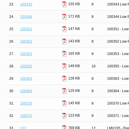
155 KB
23.
100343
8
100343 Low P
171 KB
24.
100344
8
100344 Low Po
147 KB
25.
100351
8
100351 - Low
143 KB
26.
100352
8
100352 Low Po
165 KB
27.
100353
8
100353 - Low 
149 KB
28.
100355
10
100355 - Low
128 KB
29.
100363
8
100363 - Low 
125 KB
30.
100364
8
100364 - Low 
145 KB
31.
100370
8
100370 Low P
123 KB
32.
100371
8
100371 - Low 
769 KB
33.
102
12
LMV105 - Fixe