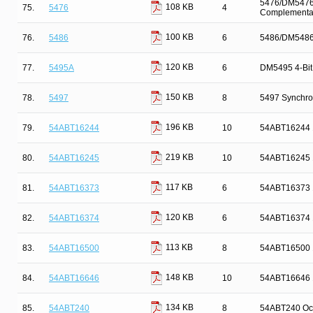
5476/DM5476 D
108 KB
75.
5476
4
Complementar
100 KB
76.
5486
6
5486/DM5486 
120 KB
77.
5495A
6
DM5495 4-Bit 
150 KB
78.
5497
8
5497 Synchron
196 KB
79.
54ABT16244
10
54ABT16244 16
219 KB
80.
54ABT16245
10
54ABT16245 1
117 KB
81.
54ABT16373
6
54ABT16373 1
120 KB
82.
54ABT16374
6
54ABT16374 16
113 KB
83.
54ABT16500
8
54ABT16500 18
148 KB
84.
54ABT16646
10
54ABT16646 16
134 KB
85.
54ABT240
8
54ABT240 Octa