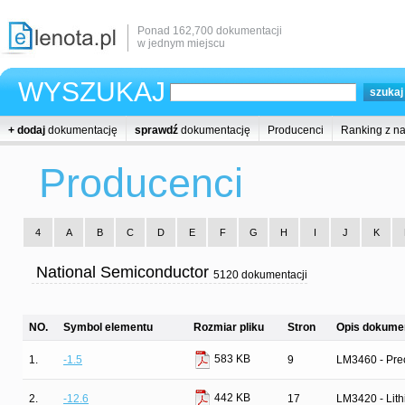
Ponad 162,700 dokumentacji
w jednym miejscu
WYSZUKAJ
+ dodaj
dokumentację
sprawdź
dokumentację
Producenci
Ranking z n
Producenci
4
A
B
C
D
E
F
G
H
I
J
K
National Semiconductor
5120 dokumentacji
NO.
Symbol elementu
Rozmiar pliku
Stron
Opis dokumen
583 KB
1.
-1.5
9
LM3460 - Prec
442 KB
2.
-12.6
17
LM3420 - Lith