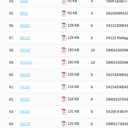
93 KB
54.
5409
4
5409 Quad 2-I
93 KB
55.
5410
4
5410/DM5410 
128 KB
56.
54121
6
54121/DM5412
126 KB
57.
54122
6
54122 Retrigg
183 KB
58.
54150
10
DM54150/DM54
183 KB
59.
54151A
10
DM54150/DM54
120 KB
60.
54153
6
54153/DM54153
116 KB
61.
54154
6
54154/DM5415
118 KB
62.
54157
6
DM54157/54157
131 KB
63.
54165
6
54165 8-Bit Pa
131 KB
64.
54173
6
DM54173/5417