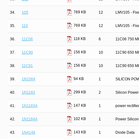
769 KB
34.
105
12
LMV105 - Fixe
769 KB
35.
110
12
LMV105 - Fixe
118 KB
36.
11C06
6
11C06 750 MH
156 KB
37.
11C90
10
11C90 650 MH
156 KB
38.
11C91
10
11C90 650 MH
94 KB
39.
1N1064
1
SILICON PO
299 KB
40.
1N1183
2
Silicon Power 
147 KB
41.
1N1183A
1
power rectifie
102 KB
42.
1N1184A
1
Power Silicon
143 KB
43.
1N4146
1
Diode Data