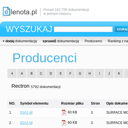
Ponad 162,700 dokumentacji
w jednym miejscu
WYSZUKAJ
+ dodaj
dokumentację
sprawdź
dokumentację
Producenci
Ranking z n
Producenci
4
A
B
C
D
E
F
G
H
I
J
K
Rectron
5792 dokumentacji
NO.
Symbol elementu
Rozmiar pliku
Stron
Opis dokumen
60 KB
1.
05A1-W
3
SURFACE MO
60 KB
2.
05A2-W
3
SURFACE MO