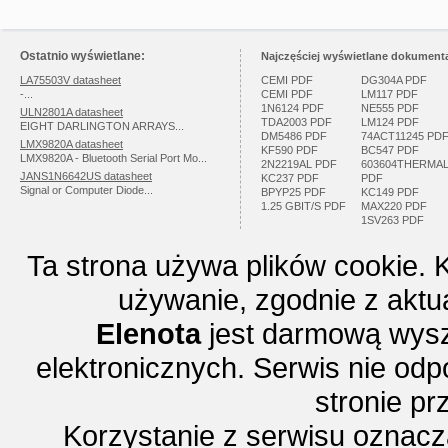
Ostatnio wyświetlane:
Najczęściej wyświetlane dokumenta
LA75503V datasheet
CEMI PDF
DG304A PDF
-...
CEMI PDF
LM117 PDF
1N6124 PDF
NE555 PDF
ULN2801A datasheet
TDA2003 PDF
LM124 PDF
EIGHT DARLINGTON ARRAYS...
DM5486 PDF
74ACT11245 PD
LMX9820A datasheet
KF590 PDF
BC547 PDF
LMX9820A - Bluetooth Serial Port Mo...
2N2219AL PDF
603604THERMA
JANS1N6642US datasheet
KC237 PDF
PDF
Signal or Computer Diode...
BPYP25 PDF
KC149 PDF
1.25 GBIT/S PDF
MAX220 PDF
1SV263 PDF
Ta strona używa plików cookie. 
używanie, zgodnie z aktu
Elenota
jest darmową wysz
elektronicznych. Serwis nie odp
stronie p
Korzystanie z serwisu oznac