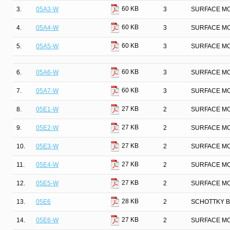
60 KB
3.
05A3-W
3
SURFACE MO
60 KB
4.
05A4-W
3
SURFACE MO
60 KB
5.
05A5-W
3
SURFACE MO
60 KB
6.
05A6-W
3
SURFACE MO
60 KB
7.
05A7-W
3
SURFACE MO
27 KB
8.
05E1-W
2
SURFACE MO
27 KB
9.
05E2-W
2
SURFACE MO
27 KB
10.
05E3-W
2
SURFACE MO
27 KB
11.
05E4-W
2
SURFACE MO
27 KB
12.
05E5-W
2
SURFACE MO
28 KB
13.
05E6
2
SCHOTTKY B
27 KB
14.
05E6-W
2
SURFACE MO