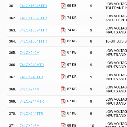
LOW VOLTAGE
69 KB
361.
74LCX16245TTR
9
TOLERANT I
LOW VOLTAGE
74 KB
362.
74LCX16373TTR
9
AND OUTPU
LOW VOLTAGE
74 KB
363.
74LCX16374TTR
9
INPUTS AND
62 KB
364.
74LCX16541TTR
8
16-BIT BUS 
LOW VOLTAG
67 KB
365.
74LCX240M
9
INPUTS AND
LOW VOLTAG
67 KB
366.
74LCX240MTR
9
INPUTS AND
LOW VOLTAG
67 KB
367.
74LCX240TTR
9
INPUTS AND
LOW VOLTAG
67 KB
368.
74LCX244M
9
INPUTS AND
LOW VOLTAG
67 KB
369.
74LCX244MTR
9
INPUTS AND
LOW VOLTAG
67 KB
370.
74LCX244TTR
9
INPUTS AND
LOW VOLTAG
69 KB
371.
74LCX245M
10