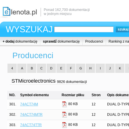
Ponad 162,700 dokumentacji
w jednym miejscu
WYSZUKAJ
+ dodaj
dokumentację
sprawdź
dokumentację
Producenci
Ranking z n
Producenci
4
A
B
C
D
E
F
G
H
I
J
K
STMicroelectronics
9826 dokumentacji
NO.
Symbol elementu
Rozmiar pliku
Stron
Opis dokumen
80 KB
301.
74ACT74M
12
DUAL D-TYP
80 KB
302.
74ACT74MTR
12
DUAL D-TYP
80 KB
303.
74ACT74TTR
12
DUAL D-TYP