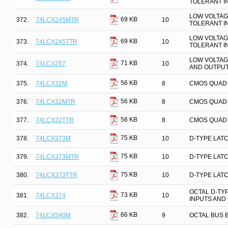
TOLERANT I
LOW VOLTAG
69 KB
372.
74LCX245MTR
10
TOLERANT I
LOW VOLTAG
69 KB
373.
74LCX245TTR
10
TOLERANT I
LOW VOLTAG
71 KB
374.
74LCX257
10
AND OUTPUTS
56 KB
375.
74LCX32M
8
CMOS QUAD 
56 KB
376.
74LCX32MTR
8
CMOS QUAD 
56 KB
377.
74LCX32TTR
8
CMOS QUAD 
75 KB
378.
74LCX373M
10
D-TYPE LAT
75 KB
379.
74LCX373MTR
10
D-TYPE LAT
75 KB
380.
74LCX373TTR
10
D-TYPE LAT
OCTAL D-TYP
73 KB
381.
74LCX374
10
INPUTS AND
66 KB
382.
74LCX540M
9
OCTAL BUS B