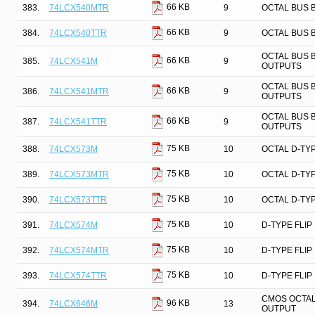
66 KB
383.
74LCX540MTR
9
OCTAL BUS B
66 KB
384.
74LCX540TTR
9
OCTAL BUS B
OCTAL BUS B
66 KB
385.
74LCX541M
9
OUTPUTS
OCTAL BUS B
66 KB
386.
74LCX541MTR
9
OUTPUTS
OCTAL BUS B
66 KB
387.
74LCX541TTR
9
OUTPUTS
75 KB
388.
74LCX573M
10
OCTAL D-TY
75 KB
389.
74LCX573MTR
10
OCTAL D-TY
75 KB
390.
74LCX573TTR
10
OCTAL D-TY
75 KB
391.
74LCX574M
10
D-TYPE FLIP
75 KB
392.
74LCX574MTR
10
D-TYPE FLIP
75 KB
393.
74LCX574TTR
10
D-TYPE FLIP
CMOS OCTAL
96 KB
394.
74LCX646M
13
OUTPUT