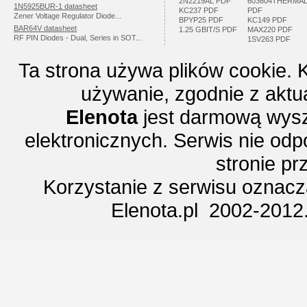
2N2219AL PDF
603604THERMA
1N5925BUR-1 datasheet
KC237 PDF
PDF
Zener Voltage Regulator Diode...
BPYP25 PDF
KC149 PDF
BAR64V datasheet
1.25 GBIT/S PDF
MAX220 PDF
RF PIN Diodes - Dual, Series in SOT...
1SV263 PDF
Ta strona używa plików cookie. 
używanie, zgodnie z aktu
Elenota
jest darmową wysz
elektronicznych. Serwis nie odp
stronie p
Korzystanie z serwisu oznac
Elenota.pl 2002-2012