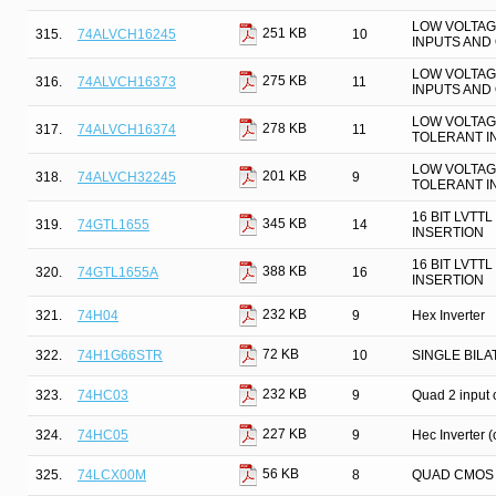
LOW VOLTAGE
251 KB
315.
74ALVCH16245
10
INPUTS AND
LOW VOLTAGE
275 KB
316.
74ALVCH16373
11
INPUTS AND
LOW VOLTAGE
278 KB
317.
74ALVCH16374
11
TOLERANT I
LOW VOLTAGE
201 KB
318.
74ALVCH32245
9
TOLERANT I
16 BIT LVTT
345 KB
319.
74GTL1655
14
INSERTION
16 BIT LVTT
388 KB
320.
74GTL1655A
16
INSERTION
232 KB
321.
74H04
9
Hex Inverter
72 KB
322.
74H1G66STR
10
SINGLE BIL
232 KB
323.
74HC03
9
Quad 2 input
227 KB
324.
74HC05
9
Hec Inverter 
56 KB
325.
74LCX00M
8
QUAD CMOS 