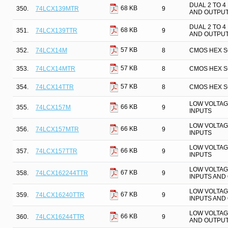
DUAL 2 TO 
68 KB
350.
74LCX139MTR
9
AND OUTPU
DUAL 2 TO 
68 KB
351.
74LCX139TTR
9
AND OUTPU
57 KB
352.
74LCX14M
8
CMOS HEX S
57 KB
353.
74LCX14MTR
8
CMOS HEX S
57 KB
354.
74LCX14TTR
8
CMOS HEX S
LOW VOLTAG
66 KB
355.
74LCX157M
9
INPUTS
LOW VOLTAG
66 KB
356.
74LCX157MTR
9
INPUTS
LOW VOLTAG
66 KB
357.
74LCX157TTR
9
INPUTS
LOW VOLTAGE
67 KB
358.
74LCX162244TTR
9
INPUTS AND
LOW VOLTAGE
67 KB
359.
74LCX16240TTR
9
INPUTS AND
LOW VOLTAGE
66 KB
360.
74LCX16244TTR
9
AND OUTPU