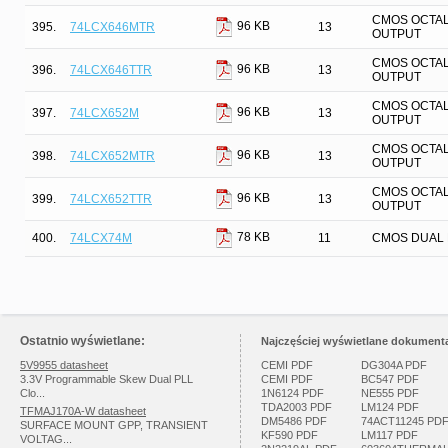
CMOS OCTAL
96 KB
395.
74LCX646MTR
13
OUTPUT
CMOS OCTAL
96 KB
396.
74LCX646TTR
13
OUTPUT
CMOS OCTAL
96 KB
397.
74LCX652M
13
OUTPUT
CMOS OCTAL
96 KB
398.
74LCX652MTR
13
OUTPUT
CMOS OCTAL
96 KB
399.
74LCX652TTR
13
OUTPUT
78 KB
400.
74LCX74M
11
CMOS DUAL D
Ostatnio wyświetlane:
Najczęściej wyświetlane dokumenta
5V9955 datasheet
CEMI PDF
DG304A PDF
3.3V Programmable Skew Dual PLL
CEMI PDF
BC547 PDF
Clo...
1N6124 PDF
NE555 PDF
TDA2003 PDF
LM124 PDF
TFMAJ170A-W datasheet
DM5486 PDF
74ACT11245 PD
SURFACE MOUNT GPP, TRANSIENT
KF590 PDF
LM117 PDF
VOLTAG...