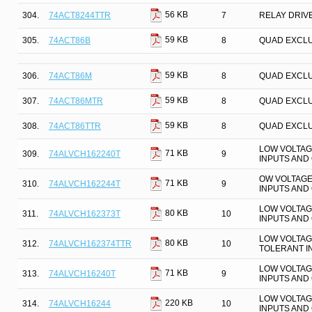
56 KB
304.
74ACT8244TTR
7
RELAY DRIVE
59 KB
305.
74ACT86B
8
QUAD EXCLU
59 KB
306.
74ACT86M
8
QUAD EXCLU
59 KB
307.
74ACT86MTR
8
QUAD EXCLU
59 KB
308.
74ACT86TTR
8
QUAD EXCLU
LOW VOLTAGE
71 KB
309.
74ALVCH162240T
9
INPUTS AND
OW VOLTAGE 
71 KB
310.
74ALVCH162244T
9
INPUTS AND
LOW VOLTAGE
80 KB
311.
74ALVCH162373T
10
INPUTS AND
LOW VOLTAGE
80 KB
312.
74ALVCH162374TTR
10
TOLERANT I
LOW VOLTAGE
71 KB
313.
74ALVCH16240T
9
INPUTS AND
LOW VOLTAGE
220 KB
314.
74ALVCH16244
10
INPUTS AND