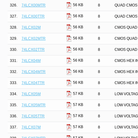
56 KB
326.
74LCX00MTR
8
QUAD CMOS 
56 KB
327.
74LCX00TTR
8
QUAD CMOS 
56 KB
328.
74LCX02M
8
CMOS QUAD 
56 KB
329.
74LCX02MTR
8
CMOS QUAD 
56 KB
330.
74LCX02TTR
8
CMOS QUAD 
56 KB
331.
74LCX04M
8
CMOS HEX I
56 KB
332.
74LCX04MTR
8
CMOS HEX I
56 KB
333.
74LCX04TTR
8
CMOS HEX I
57 KB
334.
74LCX05M
8
LOW VOLTAG
57 KB
335.
74LCX05MTR
8
LOW VOLTAG
57 KB
336.
74LCX05TTR
8
LOW VOLTAG
57 KB
337.
74LCX07M
8
LOW VOLTAG