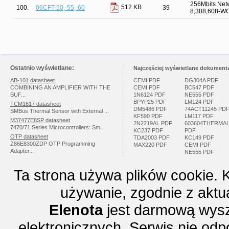
256Mbits Net
512 KB
100.
06CFT-50,-55,-60
39
8,388,608-W
Ostatnio wyświetlane:
Najczęściej wyświetlane dokumenta
AB-101 datasheet
CEMI PDF
DG304A PDF
COMBINING AN AMPLIFIER WITH THE
CEMI PDF
BC547 PDF
BUF...
1N6124 PDF
NE555 PDF
BPYP25 PDF
LM124 PDF
TCM1617 datasheet
DM5486 PDF
74ACT11245 PD
SMBus Thermal Sensor with External ...
KF590 PDF
LM117 PDF
M37477E8SP datasheet
2N2219AL PDF
603604THERMA
7470/71 Series Microcontrollers: Sm...
KC237 PDF
PDF
OTP datasheet
TDA2003 PDF
KC149 PDF
Z86E8300ZDP OTP Programming
MAX220 PDF
CEMI PDF
Adapter...
NE555 PDF
Ta strona używa plików cookie. 
używanie, zgodnie z aktu
Elenota
jest darmową wysz
elektronicznych. Serwis nie odp