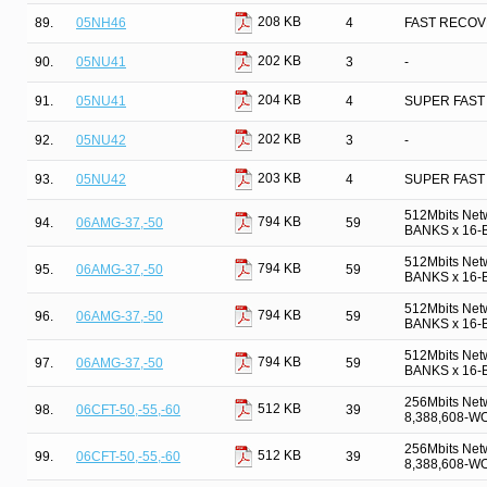
208 KB
89.
05NH46
4
FAST RECOV
202 KB
90.
05NU41
3
-
204 KB
91.
05NU41
4
SUPER FAST
202 KB
92.
05NU42
3
-
203 KB
93.
05NU42
4
SUPER FAST
512Mbits Net
794 KB
94.
06AMG-37,-50
59
BANKS x 16-B
512Mbits Net
794 KB
95.
06AMG-37,-50
59
BANKS x 16-B
512Mbits Net
794 KB
96.
06AMG-37,-50
59
BANKS x 16-B
512Mbits Net
794 KB
97.
06AMG-37,-50
59
BANKS x 16-B
256Mbits Net
512 KB
98.
06CFT-50,-55,-60
39
8,388,608-W
256Mbits Net
512 KB
99.
06CFT-50,-55,-60
39
8,388,608-W