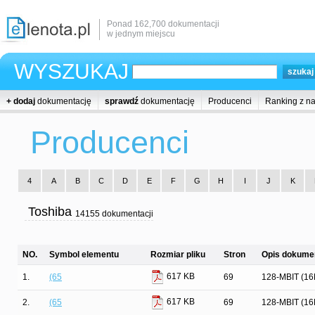
Ponad 162,700 dokumentacji
w jednym miejscu
WYSZUKAJ
+ dodaj
dokumentację
sprawdź
dokumentację
Producenci
Ranking z n
Producenci
4
A
B
C
D
E
F
G
H
I
J
K
Toshiba
14155 dokumentacji
NO.
Symbol elementu
Rozmiar pliku
Stron
Opis dokumen
617 KB
1.
(65
69
128-MBIT (1
617 KB
2.
(65
69
128-MBIT (1