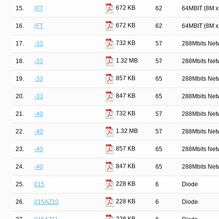
672 KB
15.
(FT
62
64MBIT (8M 
672 KB
16.
(FT
62
64MBIT (8M 
732 KB
17.
-33
57
288Mbits Net
1.32 MB
18.
-33
57
288Mbits Net
857 KB
19.
-33
65
288Mbits Net
847 KB
20.
-33
65
288Mbits Net
732 KB
21.
-40
57
288Mbits Net
1.32 MB
22.
-40
57
288Mbits Net
857 KB
23.
-40
65
288Mbits Net
847 KB
24.
-40
65
288Mbits Net
228 KB
25.
015
6
Diode
228 KB
26.
015AZ10
6
Diode