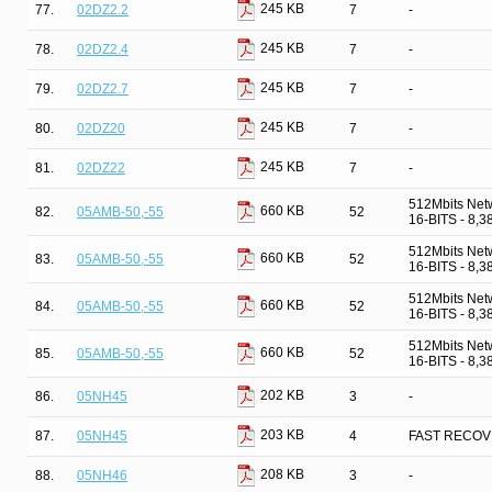
245 KB
77.
02DZ2.2
7
-
245 KB
78.
02DZ2.4
7
-
245 KB
79.
02DZ2.7
7
-
245 KB
80.
02DZ20
7
-
245 KB
81.
02DZ22
7
-
512Mbits Net
660 KB
82.
05AMB-50,-55
52
16-BITS - 8,
512Mbits Net
660 KB
83.
05AMB-50,-55
52
16-BITS - 8,
512Mbits Net
660 KB
84.
05AMB-50,-55
52
16-BITS - 8,
512Mbits Net
660 KB
85.
05AMB-50,-55
52
16-BITS - 8,
202 KB
86.
05NH45
3
-
203 KB
87.
05NH45
4
FAST RECOV
208 KB
88.
05NH46
3
-