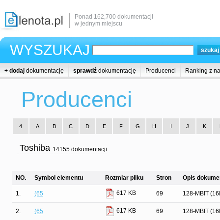
Ponad 162,700 dokumentacji
w jednym miejscu
WYSZUKAJ
+ dodaj
dokumentację
sprawdź
dokumentację
Producenci
Ranking z n
Producenci
4
A
B
C
D
E
F
G
H
I
J
K
Toshiba
14155 dokumentacji
NO.
Symbol elementu
Rozmiar pliku
Stron
Opis dokumen
617 KB
1.
(65
69
128-MBIT (1
617 KB
2.
(65
69
128-MBIT (1