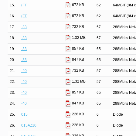
672 KB
15.
(FT
62
64MBIT (8M 
672 KB
16.
(FT
62
64MBIT (8M 
732 KB
17.
-33
57
288Mbits Net
1.32 MB
18.
-33
57
288Mbits Net
857 KB
19.
-33
65
288Mbits Net
847 KB
20.
-33
65
288Mbits Net
732 KB
21.
-40
57
288Mbits Net
1.32 MB
22.
-40
57
288Mbits Net
857 KB
23.
-40
65
288Mbits Net
847 KB
24.
-40
65
288Mbits Net
228 KB
25.
015
6
Diode
228 KB
26.
015AZ10
6
Diode