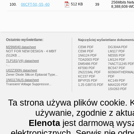
256Mbits Net
512 KB
100.
06CFT-50,-55,-60
39
8,388,608-W
Ostatnio wyświetlane:
Najczęściej wyświetlane dokumenta
M29W040 datasheet
CEMI PDF
DG304A PDF
NOT FOR NEW DESIGN - 4 MBIT
CEMI PDF
LM117 PDF
(512KB ...
1N6124 PDF
NE555 PDF
TDA2003 PDF
LM124 PDF
TLP181(V4) datasheet
DM5486 PDF
74ACT11245 PD
-...
KF590 PDF
BC547 PDF
U02Z300N datasheet
2N2219AL PDF
603604THERMA
Zener Diode Silicon Epitaxial Type...
KC237 PDF
PDF
1N6117AUS datasheet
BPYP25 PDF
KC149 PDF
Transient Voltage Suppressor...
1.25 GBIT/S PDF
MAX220 PDF
1SV263 PDF
Ta strona używa plików cookie. 
używanie, zgodnie z aktu
Elenota
jest darmową wysz
elektronicznych. Serwis nie odp