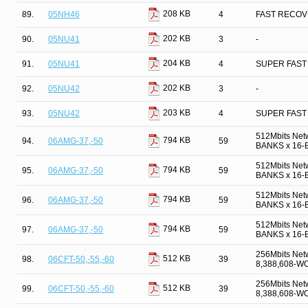
208 KB
89.
05NH46
4
FAST RECOV
202 KB
90.
05NU41
3
-
204 KB
91.
05NU41
4
SUPER FAST
202 KB
92.
05NU42
3
-
203 KB
93.
05NU42
4
SUPER FAST
512Mbits Net
794 KB
94.
06AMG-37,-50
59
BANKS x 16-B
512Mbits Net
794 KB
95.
06AMG-37,-50
59
BANKS x 16-B
512Mbits Net
794 KB
96.
06AMG-37,-50
59
BANKS x 16-B
512Mbits Net
794 KB
97.
06AMG-37,-50
59
BANKS x 16-B
256Mbits Net
512 KB
98.
06CFT-50,-55,-60
39
8,388,608-W
256Mbits Net
512 KB
99.
06CFT-50,-55,-60
39
8,388,608-W