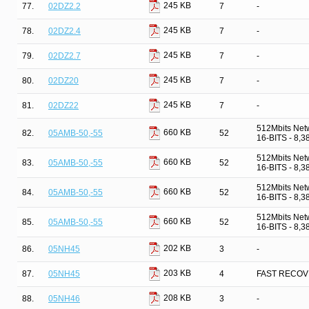
245 KB
77.
02DZ2.2
7
-
245 KB
78.
02DZ2.4
7
-
245 KB
79.
02DZ2.7
7
-
245 KB
80.
02DZ20
7
-
245 KB
81.
02DZ22
7
-
512Mbits Net
660 KB
82.
05AMB-50,-55
52
16-BITS - 8,
512Mbits Net
660 KB
83.
05AMB-50,-55
52
16-BITS - 8,
512Mbits Net
660 KB
84.
05AMB-50,-55
52
16-BITS - 8,
512Mbits Net
660 KB
85.
05AMB-50,-55
52
16-BITS - 8,
202 KB
86.
05NH45
3
-
203 KB
87.
05NH45
4
FAST RECOV
208 KB
88.
05NH46
3
-