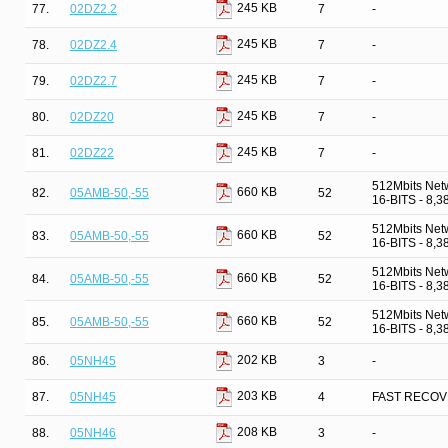
245 KB
77.
02DZ2.2
7
-
245 KB
78.
02DZ2.4
7
-
245 KB
79.
02DZ2.7
7
-
245 KB
80.
02DZ20
7
-
245 KB
81.
02DZ22
7
-
512Mbits Net
660 KB
82.
05AMB-50,-55
52
16-BITS - 8,
512Mbits Net
660 KB
83.
05AMB-50,-55
52
16-BITS - 8,
512Mbits Net
660 KB
84.
05AMB-50,-55
52
16-BITS - 8,
512Mbits Net
660 KB
85.
05AMB-50,-55
52
16-BITS - 8,
202 KB
86.
05NH45
3
-
203 KB
87.
05NH45
4
FAST RECOV
208 KB
88.
05NH46
3
-