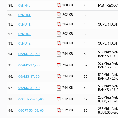
208 KB
89.
05NH46
4
FAST RECOV
202 KB
90.
05NU41
3
-
204 KB
91.
05NU41
4
SUPER FAST
202 KB
92.
05NU42
3
-
203 KB
93.
05NU42
4
SUPER FAST
512Mbits Net
794 KB
94.
06AMG-37,-50
59
BANKS x 16-B
512Mbits Net
794 KB
95.
06AMG-37,-50
59
BANKS x 16-B
512Mbits Net
794 KB
96.
06AMG-37,-50
59
BANKS x 16-B
512Mbits Net
794 KB
97.
06AMG-37,-50
59
BANKS x 16-B
256Mbits Net
512 KB
98.
06CFT-50,-55,-60
39
8,388,608-W
256Mbits Net
512 KB
99.
06CFT-50,-55,-60
39
8,388,608-W