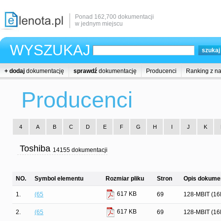
Ponad 162,700 dokumentacji
w jednym miejscu
WYSZUKAJ
+ dodaj
dokumentację
sprawdź
dokumentację
Producenci
Ranking z n
Producenci
4
A
B
C
D
E
F
G
H
I
J
K
Toshiba
14155 dokumentacji
NO.
Symbol elementu
Rozmiar pliku
Stron
Opis dokumen
617 KB
1.
(65
69
128-MBIT (1
617 KB
2.
(65
69
128-MBIT (1