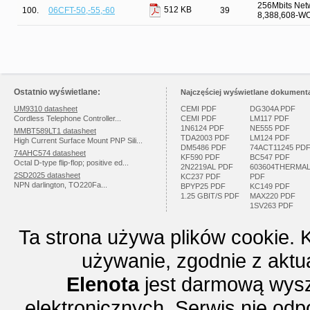
256Mbits Net
512 KB
100.
06CFT-50,-55,-60
39
8,388,608-W
Ostatnio wyświetlane:
Najczęściej wyświetlane dokumenta
UM9310 datasheet
CEMI PDF
DG304A PDF
Cordless Telephone Controller...
CEMI PDF
LM117 PDF
1N6124 PDF
NE555 PDF
MMBT589LT1 datasheet
TDA2003 PDF
LM124 PDF
High Current Surface Mount PNP Sili...
DM5486 PDF
74ACT11245 PD
74AHC574 datasheet
KF590 PDF
BC547 PDF
Octal D-type flip-flop; positive ed...
2N2219AL PDF
603604THERMA
2SD2025 datasheet
KC237 PDF
PDF
NPN darlington, TO220Fa...
BPYP25 PDF
KC149 PDF
1.25 GBIT/S PDF
MAX220 PDF
1SV263 PDF
Ta strona używa plików cookie. 
używanie, zgodnie z aktu
Elenota
jest darmową wysz
elektronicznych. Serwis nie odp