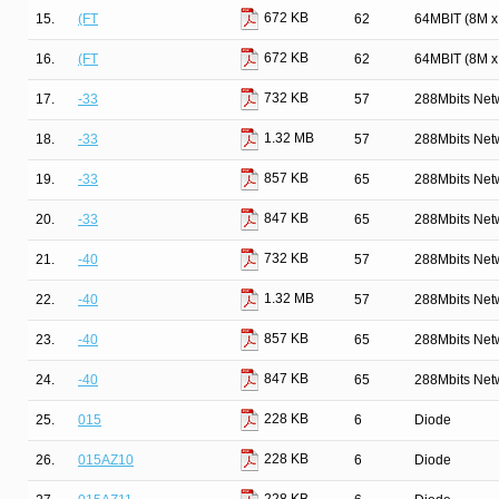
672 KB
15.
(FT
62
64MBIT (8M 
672 KB
16.
(FT
62
64MBIT (8M 
732 KB
17.
-33
57
288Mbits Net
1.32 MB
18.
-33
57
288Mbits Net
857 KB
19.
-33
65
288Mbits Net
847 KB
20.
-33
65
288Mbits Net
732 KB
21.
-40
57
288Mbits Net
1.32 MB
22.
-40
57
288Mbits Net
857 KB
23.
-40
65
288Mbits Net
847 KB
24.
-40
65
288Mbits Net
228 KB
25.
015
6
Diode
228 KB
26.
015AZ10
6
Diode