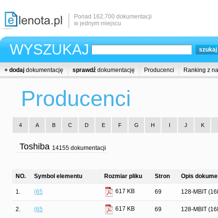
Ponad 162,700 dokumentacji
w jednym miejscu
WYSZUKAJ
+ dodaj
dokumentację
sprawdź
dokumentację
Producenci
Ranking z n
Producenci
4
A
B
C
D
E
F
G
H
I
J
K
Toshiba
14155 dokumentacji
NO.
Symbol elementu
Rozmiar pliku
Stron
Opis dokumen
617 KB
1.
(65
69
128-MBIT (1
617 KB
2.
(65
69
128-MBIT (1