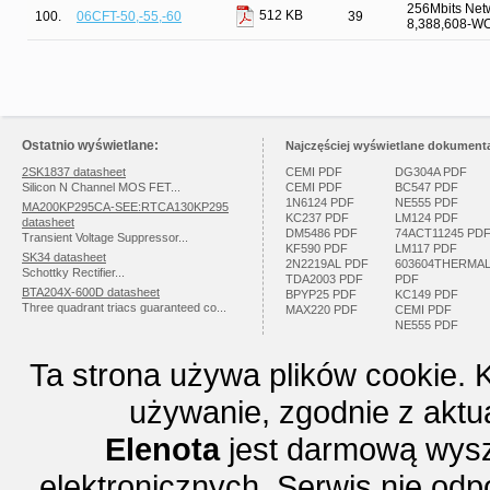
256Mbits Net
512 KB
100.
06CFT-50,-55,-60
39
8,388,608-W
Ostatnio wyświetlane:
Najczęściej wyświetlane dokumenta
2SK1837 datasheet
CEMI PDF
DG304A PDF
Silicon N Channel MOS FET...
CEMI PDF
BC547 PDF
1N6124 PDF
NE555 PDF
MA200KP295CA-SEE:RTCA130KP295
KC237 PDF
LM124 PDF
datasheet
DM5486 PDF
74ACT11245 PD
Transient Voltage Suppressor...
KF590 PDF
LM117 PDF
SK34 datasheet
2N2219AL PDF
603604THERMA
Schottky Rectifier...
TDA2003 PDF
PDF
BTA204X-600D datasheet
BPYP25 PDF
KC149 PDF
Three quadrant triacs guaranteed co...
MAX220 PDF
CEMI PDF
NE555 PDF
Ta strona używa plików cookie. 
używanie, zgodnie z aktu
Elenota
jest darmową wysz
elektronicznych. Serwis nie odp