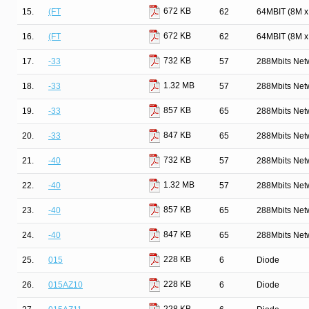
672 KB
15.
(FT
62
64MBIT (8M 
672 KB
16.
(FT
62
64MBIT (8M 
732 KB
17.
-33
57
288Mbits Net
1.32 MB
18.
-33
57
288Mbits Net
857 KB
19.
-33
65
288Mbits Net
847 KB
20.
-33
65
288Mbits Net
732 KB
21.
-40
57
288Mbits Net
1.32 MB
22.
-40
57
288Mbits Net
857 KB
23.
-40
65
288Mbits Net
847 KB
24.
-40
65
288Mbits Net
228 KB
25.
015
6
Diode
228 KB
26.
015AZ10
6
Diode