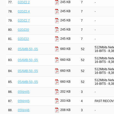
245 KB
77.
02DZ2.2
7
-
245 KB
78.
02DZ2.4
7
-
245 KB
79.
02DZ2.7
7
-
245 KB
80.
02DZ20
7
-
245 KB
81.
02DZ22
7
-
512Mbits Net
660 KB
82.
05AMB-50,-55
52
16-BITS - 8,
512Mbits Net
660 KB
83.
05AMB-50,-55
52
16-BITS - 8,
512Mbits Net
660 KB
84.
05AMB-50,-55
52
16-BITS - 8,
512Mbits Net
660 KB
85.
05AMB-50,-55
52
16-BITS - 8,
202 KB
86.
05NH45
3
-
203 KB
87.
05NH45
4
FAST RECOV
208 KB
88.
05NH46
3
-