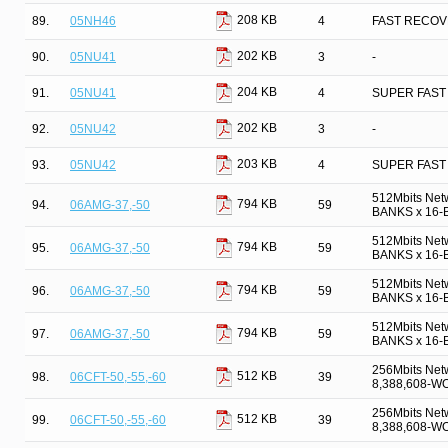
208 KB
89.
05NH46
4
FAST RECOV
202 KB
90.
05NU41
3
-
204 KB
91.
05NU41
4
SUPER FAST
202 KB
92.
05NU42
3
-
203 KB
93.
05NU42
4
SUPER FAST
512Mbits Net
794 KB
94.
06AMG-37,-50
59
BANKS x 16-B
512Mbits Net
794 KB
95.
06AMG-37,-50
59
BANKS x 16-B
512Mbits Net
794 KB
96.
06AMG-37,-50
59
BANKS x 16-B
512Mbits Net
794 KB
97.
06AMG-37,-50
59
BANKS x 16-B
256Mbits Net
512 KB
98.
06CFT-50,-55,-60
39
8,388,608-W
256Mbits Net
512 KB
99.
06CFT-50,-55,-60
39
8,388,608-W