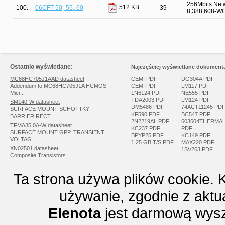
256Mbits Net
512 KB
100.
06CFT-50,-55,-60
39
8,388,608-W
Ostatnio wyświetlane:
Najczęściej wyświetlane dokumenta
MC68HC705J1AAD datasheet
CEMI PDF
DG304A PDF
Addendum to MC68HC705J1A HCMOS
CEMI PDF
LM117 PDF
Micr...
1N6124 PDF
NE555 PDF
TDA2003 PDF
LM124 PDF
SM140-W datasheet
DM5486 PDF
74ACT11245 PD
SURFACE MOUNT SCHOTTKY
KF590 PDF
BC547 PDF
BARRIER RECT...
2N2219AL PDF
603604THERMA
TFMAJ5.0A-W datasheet
KC237 PDF
PDF
SURFACE MOUNT GPP, TRANSIENT
BPYP25 PDF
KC149 PDF
VOLTAG...
1.25 GBIT/S PDF
MAX220 PDF
XN02501 datasheet
1SV263 PDF
Composite Transistors...
Ta strona używa plików cookie. 
używanie, zgodnie z aktu
Elenota
jest darmową wysz