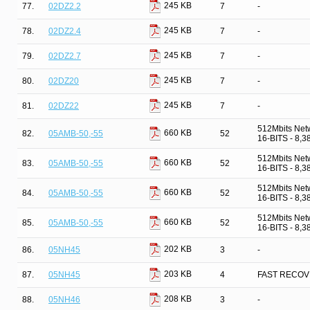
245 KB
77.
02DZ2.2
7
-
245 KB
78.
02DZ2.4
7
-
245 KB
79.
02DZ2.7
7
-
245 KB
80.
02DZ20
7
-
245 KB
81.
02DZ22
7
-
512Mbits Net
660 KB
82.
05AMB-50,-55
52
16-BITS - 8,
512Mbits Net
660 KB
83.
05AMB-50,-55
52
16-BITS - 8,
512Mbits Net
660 KB
84.
05AMB-50,-55
52
16-BITS - 8,
512Mbits Net
660 KB
85.
05AMB-50,-55
52
16-BITS - 8,
202 KB
86.
05NH45
3
-
203 KB
87.
05NH45
4
FAST RECOV
208 KB
88.
05NH46
3
-