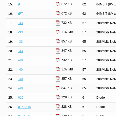
672 KB
15.
(FT
62
64MBIT (8M 
672 KB
16.
(FT
62
64MBIT (8M 
732 KB
17.
-33
57
288Mbits Net
1.32 MB
18.
-33
57
288Mbits Net
857 KB
19.
-33
65
288Mbits Net
847 KB
20.
-33
65
288Mbits Net
732 KB
21.
-40
57
288Mbits Net
1.32 MB
22.
-40
57
288Mbits Net
857 KB
23.
-40
65
288Mbits Net
847 KB
24.
-40
65
288Mbits Net
228 KB
25.
015
6
Diode
228 KB
26.
015AZ10
6
Diode