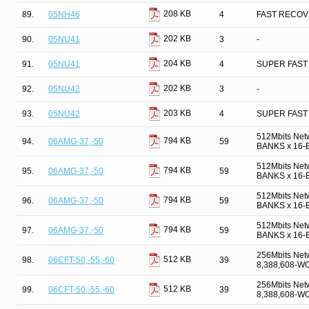
208 KB
89.
05NH46
4
FAST RECOV
202 KB
90.
05NU41
3
-
204 KB
91.
05NU41
4
SUPER FAST
202 KB
92.
05NU42
3
-
203 KB
93.
05NU42
4
SUPER FAST
512Mbits Net
794 KB
94.
06AMG-37,-50
59
BANKS x 16-B
512Mbits Net
794 KB
95.
06AMG-37,-50
59
BANKS x 16-B
512Mbits Net
794 KB
96.
06AMG-37,-50
59
BANKS x 16-B
512Mbits Net
794 KB
97.
06AMG-37,-50
59
BANKS x 16-B
256Mbits Net
512 KB
98.
06CFT-50,-55,-60
39
8,388,608-W
256Mbits Net
512 KB
99.
06CFT-50,-55,-60
39
8,388,608-W