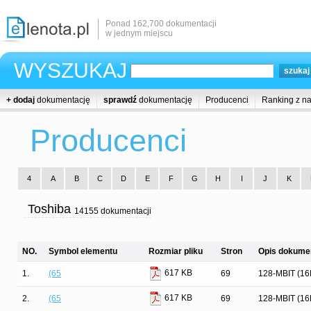
Ponad 162,700 dokumentacji
w jednym miejscu
WYSZUKAJ
+ dodaj
dokumentację
sprawdź
dokumentację
Producenci
Ranking z n
Producenci
4
A
B
C
D
E
F
G
H
I
J
K
Toshiba
14155 dokumentacji
NO.
Symbol elementu
Rozmiar pliku
Stron
Opis dokumen
617 KB
1.
(65
69
128-MBIT (1
617 KB
2.
(65
69
128-MBIT (1