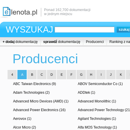
Ponad 162,700 dokumentacji
w jednym miejscu
WYSZUKAJ
+ dodaj
dokumentację
sprawdź
dokumentację
Producenci
Ranking z n
Producenci
4
A
B
C
D
E
F
G
H
I
J
K
ABC Taiwan Electronics (9)
ABOV Semiconductor Co (1)
Adam Technologies (2)
ADDtek (1)
Advanced Micro Devices (AMD) (1)
Advanced Monolithic (1)
Advanced Power Electronics (16)
Advanced Power Technology (21
Aerovox (1)
Agilant Technologies (1)
Alcor Micro (2)
Alfa MOS Technology (1)