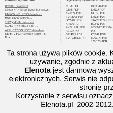
Ostatnio wyświetlane:
Najczęściej wyświetlane dokumenta
BC184L datasheet
CEMI PDF
DG304A PDF
Silicon NPN Small Signal Transistor...
CEMI PDF
LM117 PDF
1N6124 PDF
NE555 PDF
HM62W8511HCJPI datasheet
TDA2003 PDF
LM124 PDF
High-Speed SRAMs...
DM5486 PDF
74ACT11245 PD
10WQ045FN datasheet
KF590 PDF
BC547 PDF
SCHOTTKY RECTIFIER...
2N2219AL PDF
603604THERMA
APPLICATION NOTE datasheet
KC237 PDF
PDF
DKHiQV-PCI HiQVideo Series PC
BPYP25 PDF
KC149 PDF
Board...
1.25 GBIT/S PDF
MAX220 PDF
1SV263 PDF
Ta strona używa plików cookie. 
używanie, zgodnie z aktu
Elenota
jest darmową wysz
elektronicznych. Serwis nie odp
stronie p
Korzystanie z serwisu oznac
Elenota.pl 2002-2012