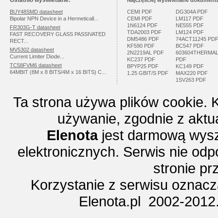
Ostatnio wyświetlane:
Najczęściej wyświetlane dokumenta
BUY48SMD datasheet
CEMI PDF
DG304A PDF
Bipolar NPN Device in a Hermeticall...
CEMI PDF
LM117 PDF
1N6124 PDF
NE555 PDF
FR303G-T datasheet
TDA2003 PDF
LM124 PDF
FAST RECOVERY GLASS PASSIVATED
DM5486 PDF
74ACT11245 PD
RECT...
KF590 PDF
BC547 PDF
MV5302 datasheet
2N2219AL PDF
603604THERMA
Current Limiter Diode...
KC237 PDF
PDF
TC58FVM6 datasheet
BPYP25 PDF
KC149 PDF
64MBIT (8M x 8 BITS/4M x 16 BITS) C...
1.25 GBIT/S PDF
MAX220 PDF
1SV263 PDF
Ta strona używa plików cookie. 
używanie, zgodnie z aktu
Elenota
jest darmową wysz
elektronicznych. Serwis nie odp
stronie p
Korzystanie z serwisu oznac
Elenota.pl 2002-2012