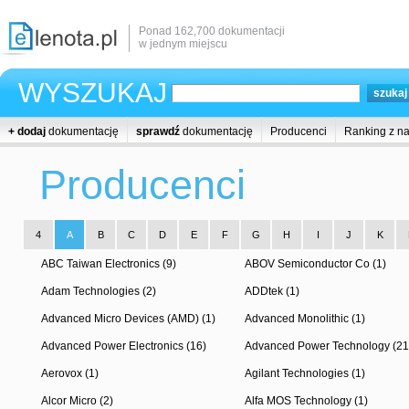
Ponad 162,700 dokumentacji
w jednym miejscu
WYSZUKAJ
+ dodaj
dokumentację
sprawdź
dokumentację
Producenci
Ranking z n
Producenci
4
A
B
C
D
E
F
G
H
I
J
K
ABC Taiwan Electronics (9)
ABOV Semiconductor Co (1)
Adam Technologies (2)
ADDtek (1)
Advanced Micro Devices (AMD) (1)
Advanced Monolithic (1)
Advanced Power Electronics (16)
Advanced Power Technology (21
Aerovox (1)
Agilant Technologies (1)
Alcor Micro (2)
Alfa MOS Technology (1)