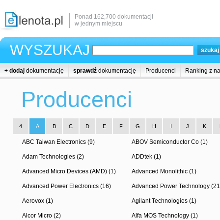
Ponad 162,700 dokumentacji
w jednym miejscu
WYSZUKAJ
+ dodaj
dokumentację
sprawdź
dokumentację
Producenci
Ranking z n
Producenci
4
A
B
C
D
E
F
G
H
I
J
K
ABC Taiwan Electronics (9)
ABOV Semiconductor Co (1)
Adam Technologies (2)
ADDtek (1)
Advanced Micro Devices (AMD) (1)
Advanced Monolithic (1)
Advanced Power Electronics (16)
Advanced Power Technology (21
Aerovox (1)
Agilant Technologies (1)
Alcor Micro (2)
Alfa MOS Technology (1)