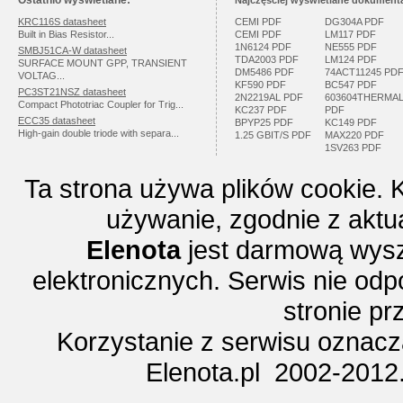
Ostatnio wyświetlane:
Najczęściej wyświetlane dokumenta
KRC116S datasheet
CEMI PDF
DG304A PDF
Built in Bias Resistor...
CEMI PDF
LM117 PDF
1N6124 PDF
NE555 PDF
SMBJ51CA-W datasheet
TDA2003 PDF
LM124 PDF
SURFACE MOUNT GPP, TRANSIENT
DM5486 PDF
74ACT11245 PD
VOLTAG...
KF590 PDF
BC547 PDF
PC3ST21NSZ datasheet
2N2219AL PDF
603604THERMA
Compact Phototriac Coupler for Trig...
KC237 PDF
PDF
ECC35 datasheet
BPYP25 PDF
KC149 PDF
High-gain double triode with separa...
1.25 GBIT/S PDF
MAX220 PDF
1SV263 PDF
Ta strona używa plików cookie. 
używanie, zgodnie z aktu
Elenota
jest darmową wysz
elektronicznych. Serwis nie odp
stronie p
Korzystanie z serwisu oznac
Elenota.pl 2002-2012