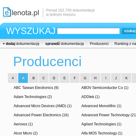
Ponad 162,700 dokumentacji
w jednym miejscu
WYSZUKAJ
+ dodaj
dokumentację
sprawdź
dokumentację
Producenci
Ranking z n
Producenci
4
A
B
C
D
E
F
G
H
I
J
K
ABC Taiwan Electronics (9)
ABOV Semiconductor Co (1)
Adam Technologies (2)
ADDtek (1)
Advanced Micro Devices (AMD) (1)
Advanced Monolithic (1)
Advanced Power Electronics (16)
Advanced Power Technology (21
Aerovox (1)
Agilant Technologies (1)
Alcor Micro (2)
Alfa MOS Technology (1)