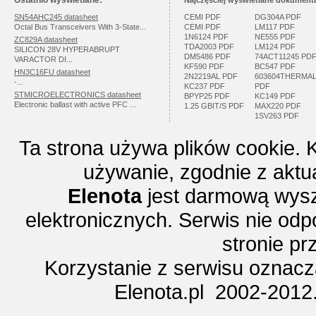
Ostatnio wyświetlane:
Najczęściej wyświetlane dokumenta
SN54AHC245 datasheet
CEMI PDF
DG304A PDF
Octal Bus Transceivers With 3-State...
CEMI PDF
LM117 PDF
1N6124 PDF
NE555 PDF
ZC829A datasheet
TDA2003 PDF
LM124 PDF
SILICON 28V HYPERABRUPT
DM5486 PDF
74ACT11245 PD
VARACTOR DI...
KF590 PDF
BC547 PDF
HN3C16FU datasheet
2N2219AL PDF
603604THERMA
-...
KC237 PDF
PDF
STMICROELECTRONICS datasheet
BPYP25 PDF
KC149 PDF
Electronic ballast with active PFC ...
1.25 GBIT/S PDF
MAX220 PDF
1SV263 PDF
Ta strona używa plików cookie. 
używanie, zgodnie z aktu
Elenota
jest darmową wysz
elektronicznych. Serwis nie odp
stronie p
Korzystanie z serwisu oznac
Elenota.pl 2002-2012