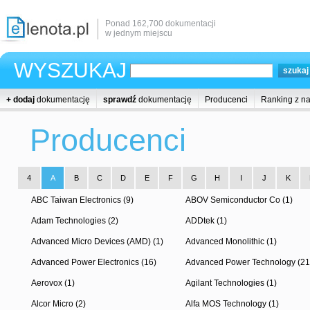
Ponad 162,700 dokumentacji
w jednym miejscu
WYSZUKAJ
+ dodaj
dokumentację
sprawdź
dokumentację
Producenci
Ranking z n
Producenci
4
A
B
C
D
E
F
G
H
I
J
K
ABC Taiwan Electronics (9)
ABOV Semiconductor Co (1)
Adam Technologies (2)
ADDtek (1)
Advanced Micro Devices (AMD) (1)
Advanced Monolithic (1)
Advanced Power Electronics (16)
Advanced Power Technology (21
Aerovox (1)
Agilant Technologies (1)
Alcor Micro (2)
Alfa MOS Technology (1)