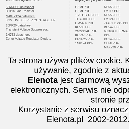
Ostatnio wyświetlane:
Najczęściej wyświetlane dokumenta
KRA306E datasheet
CEMI PDF
NE555 PDF
Built in Bias Resistor...
CEMI PDF
LM117 PDF
1.25 GBIT/S PDF
NE555 PDF
M48T212A datasheet
TDA2003 PDF
LM124 PDF
3.3V TIMEKEEPER CONTROLLER...
DM5486 PDF
74ACT11245 PD
15KP20 datasheet
KF590 PDF
BC547 PDF
Transient Voltage Suppressor...
2N2219AL PDF
603604THERMA
1N753 datasheet
KC237 PDF
PDF
Zener Voltage Regulator Diode...
BPYP25 PDF
KC149 PDF
1N6124 PDF
CEMI PDF
MAX220 PDF
Ta strona używa plików cookie. 
używanie, zgodnie z aktu
Elenota
jest darmową wysz
elektronicznych. Serwis nie odp
stronie p
Korzystanie z serwisu oznac
Elenota.pl 2002-2012