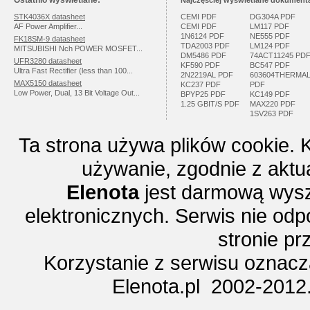
Ostatnio wyświetlane:
Najczęściej wyświetlane dokumenta
STK4036X datasheet
CEMI PDF
DG304A PDF
AF Power Amplifier...
CEMI PDF
LM117 PDF
1N6124 PDF
NE555 PDF
FK18SM-9 datasheet
TDA2003 PDF
LM124 PDF
MITSUBISHI Nch POWER MOSFET...
DM5486 PDF
74ACT11245 PD
UFR3280 datasheet
KF590 PDF
BC547 PDF
Ultra Fast Rectifier (less than 100...
2N2219AL PDF
603604THERMA
MAX5150 datasheet
KC237 PDF
PDF
Low Power, Dual, 13 Bit Voltage Out...
BPYP25 PDF
KC149 PDF
1.25 GBIT/S PDF
MAX220 PDF
1SV263 PDF
Ta strona używa plików cookie. 
używanie, zgodnie z aktu
Elenota
jest darmową wysz
elektronicznych. Serwis nie odp
stronie p
Korzystanie z serwisu oznac
Elenota.pl 2002-2012