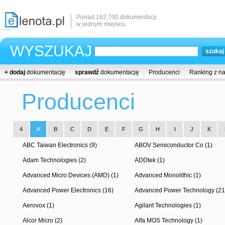
Ponad 162,700 dokumentacji
w jednym miejscu
WYSZUKAJ
+ dodaj
dokumentację
sprawdź
dokumentację
Producenci
Ranking z n
Producenci
4
A
B
C
D
E
F
G
H
I
J
K
ABC Taiwan Electronics (9)
ABOV Semiconductor Co (1)
Adam Technologies (2)
ADDtek (1)
Advanced Micro Devices (AMD) (1)
Advanced Monolithic (1)
Advanced Power Electronics (16)
Advanced Power Technology (21
Aerovox (1)
Agilant Technologies (1)
Alcor Micro (2)
Alfa MOS Technology (1)