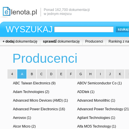
Ponad 162,700 dokumentacji
w jednym miejscu
WYSZUKAJ
+ dodaj
dokumentację
sprawdź
dokumentację
Producenci
Ranking z n
Producenci
4
A
B
C
D
E
F
G
H
I
J
K
ABC Taiwan Electronics (9)
ABOV Semiconductor Co (1)
Adam Technologies (2)
ADDtek (1)
Advanced Micro Devices (AMD) (1)
Advanced Monolithic (1)
Advanced Power Electronics (16)
Advanced Power Technology (21
Aerovox (1)
Agilant Technologies (1)
Alcor Micro (2)
Alfa MOS Technology (1)