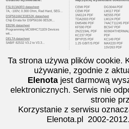
Ostatnio wyświetlane:
Najczęściej wyświetlane dokumenta
FSL913A0R3 datasheet
CEMI PDF
DG304A PDF
7A, -100V, 0.300 Ohm, Rad Hard, SEG...
CEMI PDF
LM117 PDF
1N6124 PDF
NE555 PDF
DSP56166CE0E52K datasheet
TDA2003 PDF
LM124 PDF
Chip Errata for DSP56166 0E52K...
DM5486 PDF
74ACT11245 PD
EB296 datasheet
KF590 PDF
BC547 PDF
Programming MC68HC711E9 Devices
2N2219AL PDF
603604THERMA
wit...
KC237 PDF
PDF
DELTA datasheet
BPYP25 PDF
KC149 PDF
SAB/F 82532 V3.2 to V3.3...
1.25 GBIT/S PDF
MAX220 PDF
1SV263 PDF
Ta strona używa plików cookie. 
używanie, zgodnie z aktu
Elenota
jest darmową wysz
elektronicznych. Serwis nie odp
stronie p
Korzystanie z serwisu oznac
Elenota.pl 2002-2012