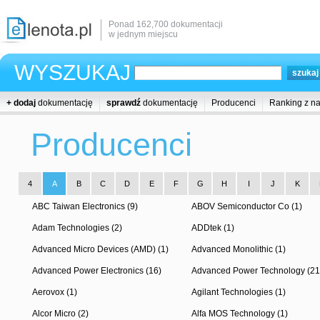
Ponad 162,700 dokumentacji
w jednym miejscu
WYSZUKAJ
+ dodaj
dokumentację
sprawdź
dokumentację
Producenci
Ranking z n
Producenci
4
A
B
C
D
E
F
G
H
I
J
K
ABC Taiwan Electronics (9)
ABOV Semiconductor Co (1)
Adam Technologies (2)
ADDtek (1)
Advanced Micro Devices (AMD) (1)
Advanced Monolithic (1)
Advanced Power Electronics (16)
Advanced Power Technology (21
Aerovox (1)
Agilant Technologies (1)
Alcor Micro (2)
Alfa MOS Technology (1)