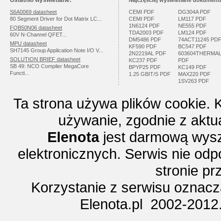
Ostatnio wyświetlane:
Najczęściej wyświetlane dokumenta
S6A0069 datasheet
CEMI PDF
DG304A PDF
80 Segment Driver for Dot Matrix LC...
CEMI PDF
LM117 PDF
1N6124 PDF
NE555 PDF
FQB50N06 datasheet
TDA2003 PDF
LM124 PDF
60V N-Channel QFET...
DM5486 PDF
74ACT11245 PD
MPU datasheet
KF590 PDF
BC547 PDF
SH7145 Group Application Note I/O V...
2N2219AL PDF
603604THERMA
SOLUTION BRIEF datasheet
KC237 PDF
PDF
SB 49: NCO Compiler MegaCore
BPYP25 PDF
KC149 PDF
Functi...
1.25 GBIT/S PDF
MAX220 PDF
1SV263 PDF
Ta strona używa plików cookie. 
używanie, zgodnie z aktu
Elenota
jest darmową wysz
elektronicznych. Serwis nie odp
stronie p
Korzystanie z serwisu oznac
Elenota.pl 2002-2012