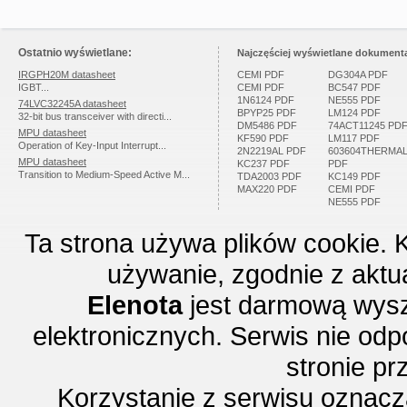
Ostatnio wyświetlane:
Najczęściej wyświetlane dokumenta
IRGPH20M datasheet
CEMI PDF
DG304A PDF
IGBT...
CEMI PDF
BC547 PDF
1N6124 PDF
NE555 PDF
74LVC32245A datasheet
BPYP25 PDF
LM124 PDF
32-bit bus transceiver with directi...
DM5486 PDF
74ACT11245 PD
MPU datasheet
KF590 PDF
LM117 PDF
Operation of Key-Input Interrupt...
2N2219AL PDF
603604THERMA
MPU datasheet
KC237 PDF
PDF
Transition to Medium-Speed Active M...
TDA2003 PDF
KC149 PDF
MAX220 PDF
CEMI PDF
NE555 PDF
Ta strona używa plików cookie. 
używanie, zgodnie z aktu
Elenota
jest darmową wysz
elektronicznych. Serwis nie odp
stronie p
Korzystanie z serwisu oznac