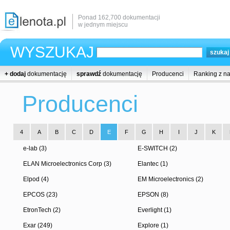
Ponad 162,700 dokumentacji
w jednym miejscu
WYSZUKAJ
+ dodaj
dokumentację
sprawdź
dokumentację
Producenci
Ranking z n
Producenci
4
A
B
C
D
E
F
G
H
I
J
K
e-lab (3)
E-SWITCH (2)
ELAN Microelectronics Corp (3)
Elantec (1)
Elpod (4)
EM Microelectronics (2)
EPCOS (23)
EPSON (8)
EtronTech (2)
Everlight (1)
Exar (249)
Explore (1)