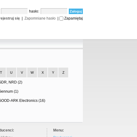
:
hasło:
ejestruj się
|
Zapomniane hasło
|
Zapamiętaj
T
U
V
W
X
Y
Z
GDR, NRD (2)
Gennum (1)
GOOD-ARK Electronics (16)
ducenci:
Menu: