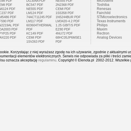
Microsemi
EMI PDF
DG304A PDF
NE555 PDF
Toshiba
EMI PDF
BC547 PDF
2N2368 PDF
Renesas
N6124 PDF
NE555 PDF
CEMI PDF
Fairchild
C237 PDF
LM124 PDF
1SS358 PDF
STMicroelectronics
M5486 PDF
74ACT11245 PDF
1N5244BUR PDF
Texas Instruments
F590 PDF
LM117 PDF
LM3420-4.2 PDF
Philips
N2219AL PDF
603604THERMAL
1.25 GBIT/S PDF
Maxim
DA2003 PDF
PDF
EZ80 PDF
Rectron
PYP25 PDF
KC149 PDF
4NU72 PDF
Analog Devices
AX220 PDF
CEMI PDF
68HC05JP6MSE1
1SV263 PDF
PDF
ookie. Korzystając z niej wyrażasz zgodę na ich używanie, zgodnie z aktualnymi u
mentacji elementów elektronicznych. Serwis nie odpowiada za pliki i treści zami
wisu oznacza akceptację
regulaminu
. Copyright © Elenota.pl 2002-2012. Wszelkie