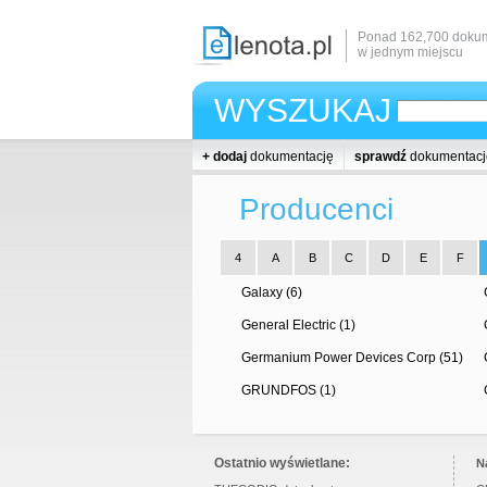
Ponad 162,700 dokum
w jednym miejscu
WYSZUKAJ
+ dodaj
dokumentację
sprawdź
dokumentacj
Producenci
4
A
B
C
D
E
F
Galaxy (6)
General Electric (1)
Germanium Power Devices Corp (51)
GRUNDFOS (1)
Ostatnio wyświetlane:
N