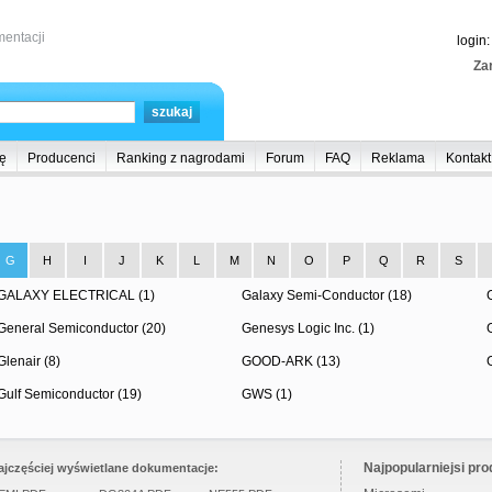
entacji
login
Zar
ę
Producenci
Ranking z nagrodami
Forum
FAQ
Reklama
Kontakt
G
H
I
J
K
L
M
N
O
P
Q
R
S
GALAXY ELECTRICAL (1)
Galaxy Semi-Conductor (18)
General Semiconductor (20)
Genesys Logic Inc. (1)
Glenair (8)
GOOD-ARK (13)
Gulf Semiconductor (19)
GWS (1)
Najpopularniejsi pro
ajczęściej wyświetlane dokumentacje: