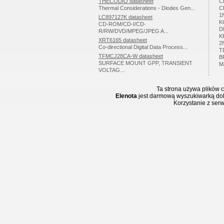
THECODIO datasheet
C
Thermal Considerations - Diodes Gen...
C
1
LC897127K datasheet
K
CD-ROM/CD-I/CD-
D
R/RW/DVD/MPEG/JPEG A...
K
XRT6165 datasheet
2
Co-directional Digital Data Process...
T
TFMCJ28CA-W datasheet
B
SURFACE MOUNT GPP, TRANSIENT
M
VOLTAG...
Ta strona używa plików c
Elenota
jest darmową wyszukiwarką doku
Korzystanie z ser