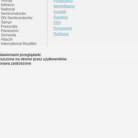
Vishay
Producenci
Infineon
Identyfikacja
National
Kontakt
Semiconductor
Ranking
ON Semiconductor
Sanyo
FAQ
Freescale
Regulamin
Panasonic
Reklama
Semelab
Hitachi
International Rectifier
stawieniami przeglądarki.
eszczone na stronie przez użytkowników.
 prawa zastrzeżone