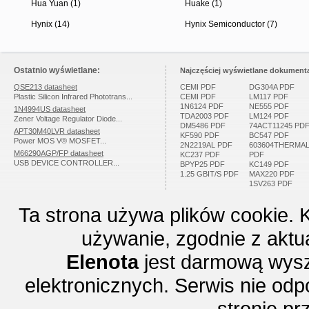
Hua Yuan (1)
Huake (1)
Hynix (14)
Hynix Semiconductor (7)
Ostatnio wyświetlane:
Najczęściej wyświetlane dokumenta
QSE213 datasheet
CEMI PDF
DG304A PDF
Plastic Silicon Infrared Phototrans...
CEMI PDF
LM117 PDF
1N6124 PDF
NE555 PDF
1N4994US datasheet
TDA2003 PDF
LM124 PDF
Zener Voltage Regulator Diode...
DM5486 PDF
74ACT11245 PD
APT30M40LVR datasheet
KF590 PDF
BC547 PDF
Power MOS V® MOSFET...
2N2219AL PDF
603604THERMA
M66290AGP/FP datasheet
KC237 PDF
PDF
USB DEVICE CONTROLLER...
BPYP25 PDF
KC149 PDF
1.25 GBIT/S PDF
MAX220 PDF
1SV263 PDF
Ta strona używa plików cookie. 
używanie, zgodnie z aktu
Elenota
jest darmową wysz
elektronicznych. Serwis nie odp
stronie p