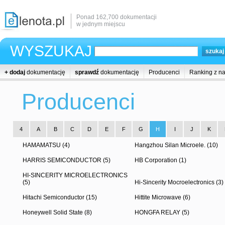
Ponad 162,700 dokumentacji
w jednym miejscu
WYSZUKAJ
+ dodaj
dokumentację
sprawdź
dokumentację
Producenci
Ranking z n
Producenci
4
A
B
C
D
E
F
G
H
I
J
K
HAMAMATSU (4)
Hangzhou Silan Microele. (10)
HARRIS SEMICONDUCTOR (5)
HB Corporation (1)
HI-SINCERITY MICROELECTRONICS
(5)
Hi-Sincerity Mocroelectronics (3)
Hitachi Semiconductor (15)
Hittite Microwave (6)
Honeywell Solid State (8)
HONGFA RELAY (5)