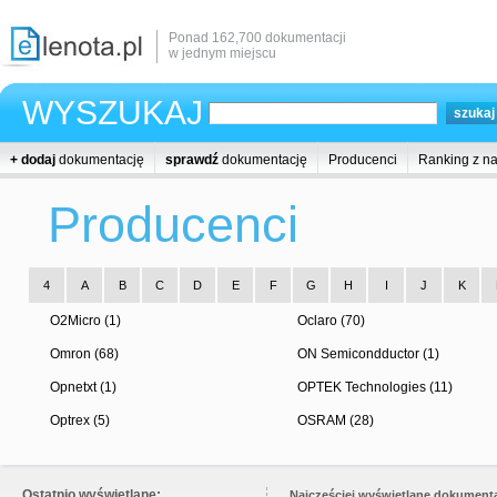
Ponad 162,700 dokumentacji
w jednym miejscu
WYSZUKAJ
+ dodaj
dokumentację
sprawdź
dokumentację
Producenci
Ranking z n
Producenci
4
A
B
C
D
E
F
G
H
I
J
K
O2Micro (1)
Oclaro (70)
Omron (68)
ON Semicondductor (1)
Opnetxt (1)
OPTEK Technologies (11)
Optrex (5)
OSRAM (28)
Ostatnio wyświetlane:
Najczęściej wyświetlane dokumenta