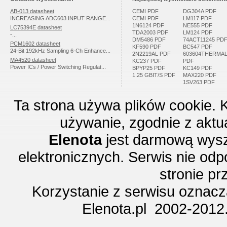
AB-013 datasheet
CEMI PDF
DG304A PDF
INCREASING ADC603 INPUT RANGE...
CEMI PDF
LM117 PDF
1N6124 PDF
NE555 PDF
LC75394E datasheet
TDA2003 PDF
LM124 PDF
-...
DM5486 PDF
74ACT11245 PD
PCM1602 datasheet
KF590 PDF
BC547 PDF
24-Bit 192kHz Sampling 6-Ch Enhance...
2N2219AL PDF
603604THERMA
MA4520 datasheet
KC237 PDF
PDF
Power ICs / Power Switching Regulat...
BPYP25 PDF
KC149 PDF
1.25 GBIT/S PDF
MAX220 PDF
1SV263 PDF
Ta strona używa plików cookie. 
używanie, zgodnie z aktu
Elenota
jest darmową wysz
elektronicznych. Serwis nie odp
stronie p
Korzystanie z serwisu oznac
Elenota.pl 2002-2012