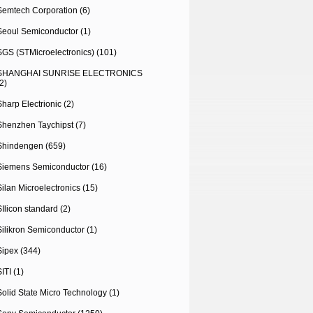
Semtech Corporation (6)
Seoul Semiconductor (1)
SGS (STMicroelectronics) (101)
SHANGHAI SUNRISE ELECTRONICS
2)
Sharp Electrionic (2)
Shenzhen Taychipst (7)
Shindengen (659)
Siemens Semiconductor (16)
Silan Microelectronics (15)
SIlicon standard (2)
Silikron Semiconductor (1)
Sipex (344)
ITI (1)
Solid State Micro Technology (1)