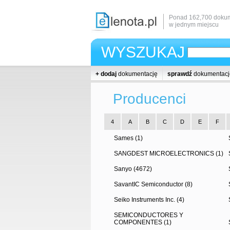
Ponad 162,700 dokum
w jednym miejscu
WYSZUKAJ
+ dodaj
dokumentację
sprawdź
dokumentacj
Producenci
4
A
B
C
D
E
F
Sames (1)
SANGDEST MICROELECTRONICS (1)
Sanyo (4672)
SavantIC Semiconductor (8)
Seiko Instruments Inc. (4)
SEMICONDUCTORES Y
COMPONENTES (1)