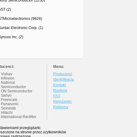
Sony Semiconductor (1250)
SST (2)
STMicroelectronics (9826)
Suntac Electronic Corp. (1)
Synoxo Inc. (2)
ducenci:
Menu:
Vishay
Producenci
Infineon
Identyfikacja
National
Kontakt
Semiconductor
Ranking
ON Semiconductor
Sanyo
FAQ
Freescale
Regulamin
Panasonic
Reklama
Semelab
Hitachi
International Rectifier
stawieniami przeglądarki.
eszczone na stronie przez użytkowników.
 prawa zastrzeżone