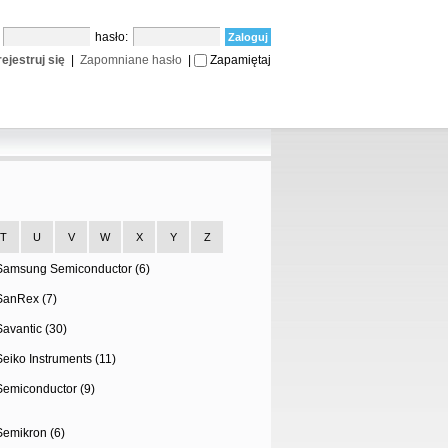
:
hasło:
ejestruj się
|
Zapomniane hasło
|
Zapamiętaj
T
U
V
W
X
Y
Z
Samsung Semiconductor (6)
SanRex (7)
Savantic (30)
Seiko Instruments (11)
Semiconductor (9)
Semikron (6)