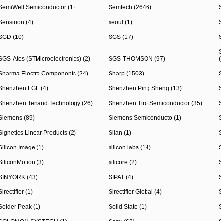
SemiWell Semiconductor (1)
Semtech (2646)
Sensirion (4)
seoul (1)
SGD (10)
SGS (17)
SGS-Ates (STMicroelectronics) (2)
SGS-THOMSON (97)
(
Sharma Electro Components (24)
Sharp (1503)
Shenzhen LGE (4)
Shenzhen Ping Sheng (13)
Shenzhen Tenand Technology (26)
Shenzhen Tiro Semiconductor (35)
Siemens (89)
Siemens Semiconducto (1)
Signetics Linear Products (2)
Silan (1)
Silicon Image (1)
silicon labs (14)
SiliconMotion (3)
silicore (2)
SINYORK (43)
SIPAT (4)
Sirectifier (1)
Sirectifier Global (4)
S
Solder Peak (1)
Solid State (1)