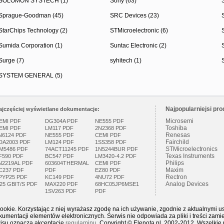
SOLOMON SYSTECH (1)
Sony (63)
Sprague-Goodman (45)
SRC Devices (23)
StarChips Technology (2)
STMicroelectronic (6)
Sumida Corporation (1)
Suntac Electronic (2)
Surge (7)
syhitech (1)
SYSTEM GENERAL (5)
Najpopularniejsi pro
ajczęściej wyświetlane dokumentacje:
Microsemi
EMI PDF
DG304A PDF
NE555 PDF
Toshiba
EMI PDF
LM117 PDF
2N2368 PDF
Renesas
N6124 PDF
NE555 PDF
CEMI PDF
Fairchild
DA2003 PDF
LM124 PDF
1SS358 PDF
STMicroelectronics
M5486 PDF
74ACT11245 PDF
1N5244BUR PDF
Texas Instruments
F590 PDF
BC547 PDF
LM3420-4.2 PDF
Philips
N2219AL PDF
603604THERMAL
CEMI PDF
Maxim
C237 PDF
PDF
EZ80 PDF
Rectron
PYP25 PDF
KC149 PDF
4NU72 PDF
Analog Devices
.25 GBIT/S PDF
MAX220 PDF
68HC05JP6MSE1
1SV263 PDF
PDF
ookie. Korzystając z niej wyrażasz zgodę na ich używanie, zgodnie z aktualnymi u
mentacji elementów elektronicznych. Serwis nie odpowiada za pliki i treści zami
wisu oznacza akceptację
regulaminu
. Copyright © Elenota.pl 2002-2012. Wszelkie