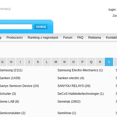
entacji
login
Zar
ę
Producenci
Ranking z nagrodami
Forum
FAQ
Reklama
Kontakt
G
H
I
J
K
L
M
N
O
P
Q
R
S
Samsung (2111)
Samsung Electro-Mechanics (1)
Sanken (1439)
Sanken electric (4)
Sanyo Semicon Device (24)
SANYOU RELAYS (26)
Schurter (3)
SeCoS Halbleitertechnologie (1)
Seme LAB (8)
Semelab (2802)
Semiconduktor (2)
SemiHow (1)