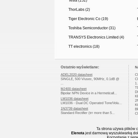
Tesla (152)
ThorLabs (2)
Tiger Electronic Co (19)
Toshiba Semiconductor (31)
TRANSYS Electronics Limited (4)
TT electronics (18)
Ostatnio wyświetlane:
N
ADEL2020 datasheet
C
SINGLE, 500 V/usec, 90MHz, 0.1dB @
C
...
1
T
MJ400 datasheet
D
Bipolar NPN Device in a Hermeticall...
K
LM1036 datasheet
2
LM1036 - Dual DC Operated Tone/Volu...
K
1N3739 datasheet
B
Standard Rectifier (trr more than 5...
C
Ta strona używa plików c
Elenota
jest darmową wyszukiwarką doku
Korzystanie z ser