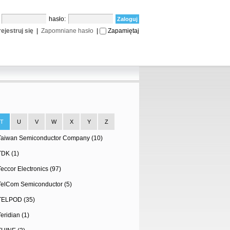
:
hasło:
ejestruj się
|
Zapomniane hasło
|
Zapamiętaj
T
U
V
W
X
Y
Z
Taiwan Semiconductor Company (10)
TDK (1)
Teccor Electronics (97)
TelCom Semiconductor (5)
TELPOD (35)
Teridian (1)