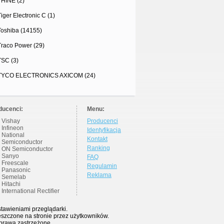
THINE (2)
Tiger Electronic C (1)
Toshiba (14155)
Traco Power (29)
TSC (3)
TYCO ELECTRONICS AXICOM (24)
ducenci:
Menu:
Vishay
Producenci
Infineon
Identyfikacja
National
Kontakt
Semiconductor
Ranking
ON Semiconductor
Sanyo
FAQ
Freescale
Regulamin
Panasonic
Reklama
Semelab
Hitachi
International Rectifier
stawieniami przeglądarki.
eszczone na stronie przez użytkowników.
 prawa zastrzeżone