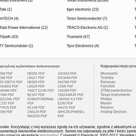
Texas Instrument (3)
Texas Instruments (8539)
Tide (1)
tiger electronic (15)
tmTECH (4)
Torex Semiconductor (7)
Total Power International (12)
TRACO Electronic AG (1)
Tripath (43)
Truesemi (47)
TY Semicondutor (1)
Tyco Electronics (4)
Najpopularniejsi pro
ajczęściej wyświetlane dokumentacje:
Microsemi
EMI PDF
NE555 PDF
1SV263 PDF
Toshiba
EMI PDF
LM117 PDF
DG304A PDF
Renesas
.25 GBIT/S PDF
NE555 PDF
2N2368 PDF
Fairchild
DA2003 PDF
LM124 PDF
CEMI PDF
STMicroelectronics
M5486 PDF
74ACT11245 PDF
1SS358 PDF
Texas Instruments
F590 PDF
BC547 PDF
1N5244BUR PDF
Philips
N2219AL PDF
603604THERMAL
LM3420-4.2 PDF
Maxim
C237 PDF
PDF
EZ80 PDF
Rectron
PYP25 PDF
KC149 PDF
4NU72 PDF
Analog Devices
EMI PDF
1N6124 PDF
68HC05JP6MSE1
MAX220 PDF
PDF
ookie. Korzystając z niej wyrażasz zgodę na ich używanie, zgodnie z aktualnymi u
mentacji elementów elektronicznych. Serwis nie odpowiada za pliki i treści zami
wisu oznacza akceptację
regulaminu
. Copyright © Elenota.pl 2002-2012. Wszelkie