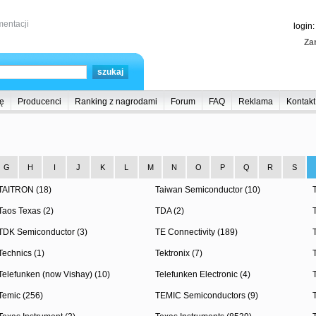
entacji
login
Zar
ę
Producenci
Ranking z nagrodami
Forum
FAQ
Reklama
Kontakt
G
H
I
J
K
L
M
N
O
P
Q
R
S
TAITRON (18)
Taiwan Semiconductor (10)
Taos Texas (2)
TDA (2)
TDK Semiconductor (3)
TE Connectivity (189)
Technics (1)
Tektronix (7)
Telefunken (now Vishay) (10)
Telefunken Electronic (4)
Temic (256)
TEMIC Semiconductors (9)