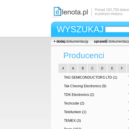
Ponad 162,700 dokum
w jednym miejscu
WYSZUKAJ
+ dodaj
dokumentację
sprawdź
dokumentacj
Producenci
4
A
B
C
D
E
F
TAG SEMICONDUCTORS LTD (1)
Tak Cheong Electronics (9)
TDK Electronics (2)
Techcode (2)
Telefunken (1)
TEMEX (3)