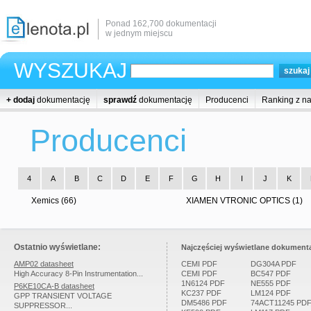
Ponad 162,700 dokumentacji
w jednym miejscu
WYSZUKAJ
+ dodaj
dokumentację
sprawdź
dokumentację
Producenci
Ranking z n
Producenci
4
A
B
C
D
E
F
G
H
I
J
K
Xemics (66)
XIAMEN VTRONIC OPTICS (1)
Ostatnio wyświetlane:
Najczęściej wyświetlane dokumenta
AMP02 datasheet
CEMI PDF
DG304A PDF
High Accuracy 8-Pin Instrumentation...
CEMI PDF
BC547 PDF
1N6124 PDF
NE555 PDF
P6KE10CA-B datasheet
KC237 PDF
LM124 PDF
GPP TRANSIENT VOLTAGE
DM5486 PDF
74ACT11245 PD
SUPPRESSOR...