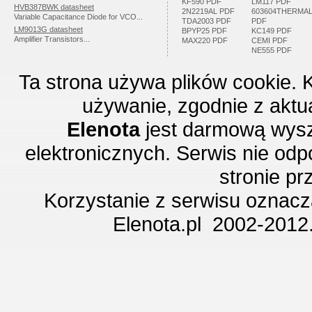
KF590 PDF
LM117 PDF
HVB387BWK datasheet
2N2219AL PDF
603604THERMA
Variable Capacitance Diode for VCO...
TDA2003 PDF
PDF
LM9013G datasheet
BPYP25 PDF
KC149 PDF
Amplifier Transistors...
MAX220 PDF
CEMI PDF
NE555 PDF
Ta strona używa plików cookie. 
używanie, zgodnie z aktu
Elenota
jest darmową wysz
elektronicznych. Serwis nie odp
stronie p
Korzystanie z serwisu oznac
Elenota.pl 2002-2012