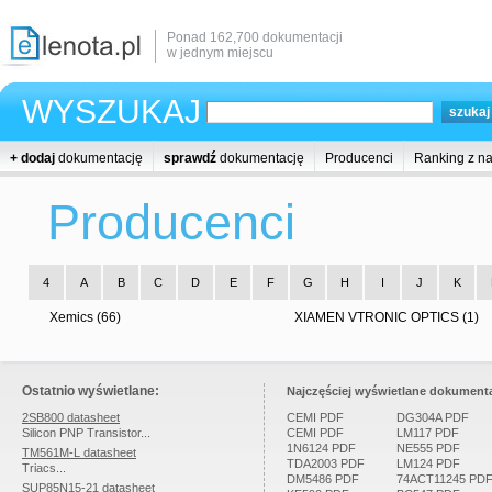
Ponad 162,700 dokumentacji
w jednym miejscu
WYSZUKAJ
+ dodaj
dokumentację
sprawdź
dokumentację
Producenci
Ranking z n
Producenci
4
A
B
C
D
E
F
G
H
I
J
K
Xemics (66)
XIAMEN VTRONIC OPTICS (1)
Ostatnio wyświetlane:
Najczęściej wyświetlane dokumenta
2SB800 datasheet
CEMI PDF
DG304A PDF
Silicon PNP Transistor...
CEMI PDF
LM117 PDF
1N6124 PDF
NE555 PDF
TM561M-L datasheet
TDA2003 PDF
LM124 PDF
Triacs...
DM5486 PDF
74ACT11245 PD
SUP85N15-21 datasheet