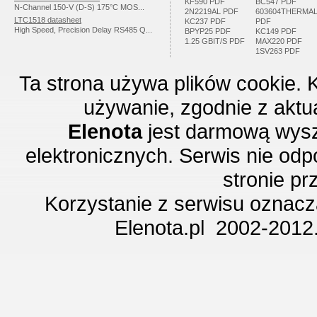
KF590 PDF
BC547 PDF
N-Channel 150-V (D-S) 175°C MOS...
2N2219AL PDF
603604THERMA
LTC1518 datasheet
KC237 PDF
PDF
High Speed, Precision Delay RS485 Q...
BPYP25 PDF
KC149 PDF
1.25 GBIT/S PDF
MAX220 PDF
1SV263 PDF
Ta strona używa plików cookie. 
używanie, zgodnie z aktu
Elenota
jest darmową wysz
elektronicznych. Serwis nie odp
stronie p
Korzystanie z serwisu oznac
Elenota.pl 2002-2012