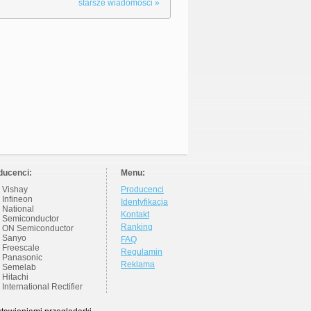
starsze wiadomości »
ducenci:
Menu:
Vishay
Producenci
Infineon
Identyfikacja
National
Kontakt
Semiconductor
Ranking
ON Semiconductor
Sanyo
FAQ
Freescale
Regulamin
Panasonic
Reklama
Semelab
Hitachi
International Rectifier