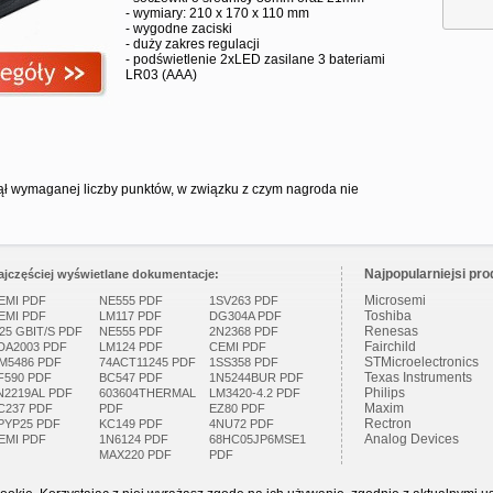
- wymiary: 210 x 170 x 110 mm
- wygodne zaciski
- duży zakres regulacji
- podświetlenie 2xLED zasilane 3 bateriami
LR03 (AAA)
ął wymaganej liczby punktów, w związku z czym nagroda nie
Najpopularniejsi pro
ajczęściej wyświetlane dokumentacje:
Microsemi
EMI PDF
NE555 PDF
1SV263 PDF
Toshiba
EMI PDF
LM117 PDF
DG304A PDF
Renesas
.25 GBIT/S PDF
NE555 PDF
2N2368 PDF
Fairchild
DA2003 PDF
LM124 PDF
CEMI PDF
STMicroelectronics
M5486 PDF
74ACT11245 PDF
1SS358 PDF
Texas Instruments
F590 PDF
BC547 PDF
1N5244BUR PDF
Philips
N2219AL PDF
603604THERMAL
LM3420-4.2 PDF
Maxim
C237 PDF
PDF
EZ80 PDF
Rectron
PYP25 PDF
KC149 PDF
4NU72 PDF
Analog Devices
EMI PDF
1N6124 PDF
68HC05JP6MSE1
MAX220 PDF
PDF