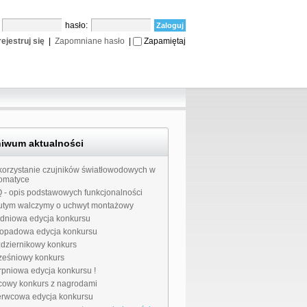
:
hasło:
ejestruj się
|
Zapomniane hasło
|
Zapamiętaj
hiwum aktualności
orzystanie czujników światłowodowych w
omatyce
 - opis podstawowych funkcjonalności
utym walczymy o uchwyt montażowy
dniowa edycja konkursu
topadowa edycja konkursu
dziernikowy konkurs
eśniowy konkurs
rpniowa edycja konkursu !
cowy konkurs z nagrodami
rwcowa edycja konkursu