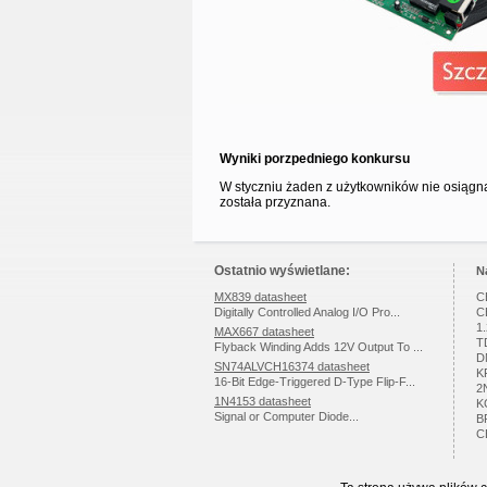
Wyniki porzpedniego konkursu
W styczniu żaden z użytkowników nie osiągn
została przyznana.
Ostatnio wyświetlane:
N
MX839 datasheet
C
Digitally Controlled Analog I/O Pro...
C
1
MAX667 datasheet
T
Flyback Winding Adds 12V Output To ...
D
SN74ALVCH16374 datasheet
K
16-Bit Edge-Triggered D-Type Flip-F...
2
1N4153 datasheet
K
Signal or Computer Diode...
B
C