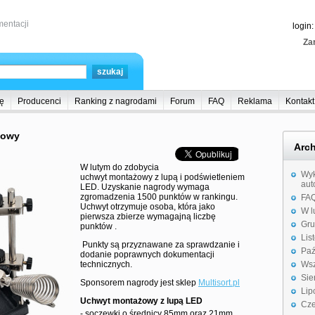
entacji
login
Zar
ę
Producenci
Ranking z nagrodami
Forum
FAQ
Reklama
Kontakt
żowy
Arc
W lutym do zdobycia
Wyk
uchwyt montażowy z lupą i podświetleniem
aut
LED. Uzyskanie nagrody wymaga
zgromadzenia 1500 punktów w rankingu.
FAQ
Uchwyt otrzymuje osoba, która jako
W l
pierwsza zbierze wymagajną liczbę
Gru
punktów .
Lis
Punkty są przyznawane za sprawdzanie i
Paź
dodanie poprawnych dokumentacji
technicznych.
Wsz
Sie
Sponsorem nagrody jest sklep
Multisort.pl
Lip
Uchwyt montażowy z lupą LED
Cze
- soczewki o średnicy 85mm oraz 21mm