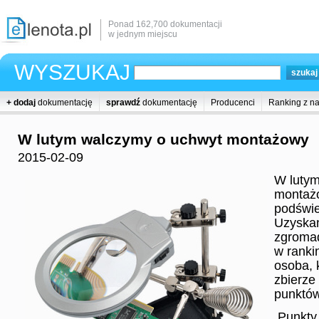
Ponad 162,700 dokumentacji
w jednym miejscu
WYSZUKAJ
+ dodaj
dokumentację
sprawdź
dokumentację
Producenci
Ranking z n
W lutym walczymy o uchwyt montażowy
2015-02-09
W lutym
montażo
podświe
Uzyska
zgroma
w ranki
osoba, 
zbierze
punktów
Punkty