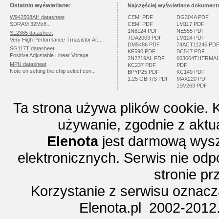
Ostatnio wyświetlane:
Najczęściej wyświetlane dokumenta
W942508AH datasheet
CEMI PDF
DG304A PDF
SDRAM 32Mx8...
CEMI PDF
LM117 PDF
1N6124 PDF
NE555 PDF
SL2365 datasheet
TDA2003 PDF
LM124 PDF
Very High Performance Trnasistor Ar...
DM5486 PDF
74ACT11245 PD
SG117T datasheet
KF590 PDF
BC547 PDF
Positive Adjustable Linear Voltage ...
2N2219AL PDF
603604THERMA
MPU datasheet
KC237 PDF
PDF
Note on setting the chip select con...
BPYP25 PDF
KC149 PDF
1.25 GBIT/S PDF
MAX220 PDF
1SV263 PDF
Ta strona używa plików cookie. 
używanie, zgodnie z aktu
Elenota
jest darmową wysz
elektronicznych. Serwis nie odp
stronie p
Korzystanie z serwisu oznac
Elenota.pl 2002-2012