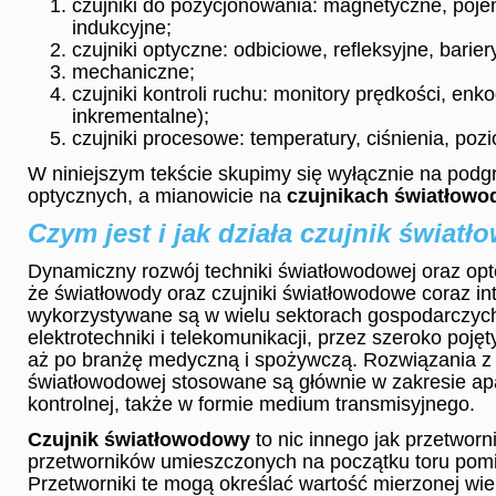
czujniki do pozycjonowania: magnetyczne, poj
indukcyjne;
czujniki optyczne: odbiciowe, refleksyjne, barier
mechaniczne;
czujniki kontroli ruchu: monitory prędkości, enko
inkrementalne);
czujniki procesowe: temperatury, ciśnienia, poz
W niniejszym tekście skupimy się wyłącznie na podg
optycznych, a mianowicie na
czujnikach światłow
Czym jest i jak działa czujnik świat
Dynamiczny rozwój techniki światłowodowej oraz opto
że światłowody oraz czujniki światłowodowe coraz in
wykorzystywane są w wielu sektorach gospodarczych
elektrotechniki i telekomunikacji, przez szeroko pojęt
aż po branżę medyczną i spożywczą. Rozwiązania z 
światłowodowej stosowane są głównie w zakresie apa
kontrolnej, także w formie medium transmisyjnego.
Czujnik światłowodowy
to nic innego jak przetworn
przetworników umieszczonych na początku toru pom
Przetworniki te mogą określać wartość mierzonej wiel