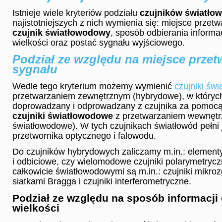
Istnieje wiele kryteriów podziału
czujników światło
najistotniejszych z nich wymienia się: miejsce przet
czujnik światłowodowy
, sposób odbierania informac
wielkości oraz postać sygnału wyjściowego.
Podział ze względu na miejsce przet
sygnału
Wedle tego kryterium możemy wymienić
czujniki św
przetwarzaniem zewnętrznym (hybrydowe), w których
doprowadzany i odprowadzany z czujnika za pomocą
czujniki światłowodowe
z przetwarzaniem wewnętr
światłowodowe). W tych czujnikach światłowód pełni
przetwornika optycznego i falowodu.
Do czujników hybrydowych zaliczamy m.in.: elementy
i odbiciowe, czy wielomodowe czujniki polarymetrycz
całkowicie światłowodowymi są m.in.: czujniki mikrozg
siatkami Bragga i czujniki interferometryczne.
Podział ze względu na sposób informacji
wielkości