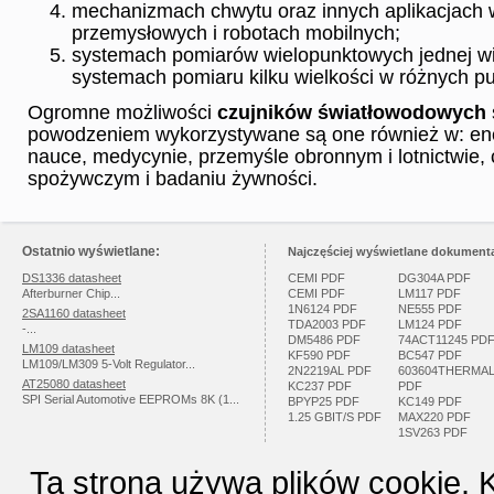
mechanizmach chwytu oraz innych aplikacjach 
przemysłowych i robotach mobilnych;
systemach pomiarów wielopunktowych jednej wi
systemach pomiaru kilku wielkości w różnych 
Ogromne możliwości
czujników światłowodowych
powodzeniem wykorzystywane są one również w: ene
nauce, medycynie, przemyśle obronnym i lotnictwie,
spożywczym i badaniu żywności.
Ostatnio wyświetlane:
Najczęściej wyświetlane dokumenta
DS1336 datasheet
CEMI PDF
DG304A PDF
Afterburner Chip...
CEMI PDF
LM117 PDF
1N6124 PDF
NE555 PDF
2SA1160 datasheet
TDA2003 PDF
LM124 PDF
-...
DM5486 PDF
74ACT11245 PD
LM109 datasheet
KF590 PDF
BC547 PDF
LM109/LM309 5-Volt Regulator...
2N2219AL PDF
603604THERMA
AT25080 datasheet
KC237 PDF
PDF
SPI Serial Automotive EEPROMs 8K (1...
BPYP25 PDF
KC149 PDF
1.25 GBIT/S PDF
MAX220 PDF
1SV263 PDF
Ta strona używa plików cookie. 