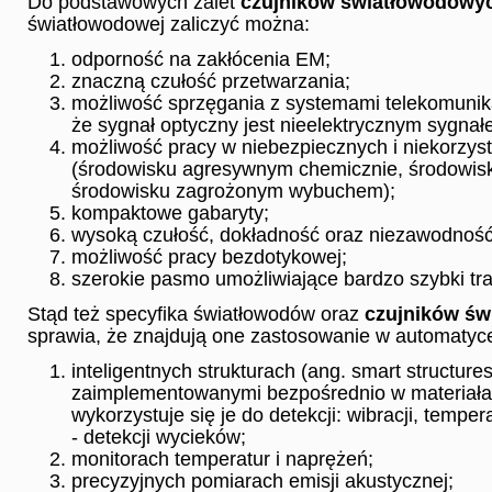
Do podstawowych zalet
czujników światłowodow
światłowodowej zaliczyć można:
odporność na zakłócenia EM;
znaczną czułość przetwarzania;
możliwość sprzęgania z systemami telekomunika
że sygnał optyczny jest nieelektrycznym sygna
możliwość pracy w niebezpiecznych i niekorzys
(środowisku agresywnym chemicznie, środowis
środowisku zagrożonym wybuchem);
kompaktowe gabaryty;
wysoką czułość, dokładność oraz niezawodność
możliwość pracy bezdotykowej;
szerokie pasmo umożliwiające bardzo szybki tran
Stąd też specyfika światłowodów oraz
czujników ś
sprawia, że znajdują one zastosowanie w automatyce
inteligentnych strukturach (ang. smart structures
zaimplementowanymi bezpośrednio w materiał
wykorzystuje się je do detekcji: wibracji, temper
- detekcji wycieków;
monitorach temperatur i naprężeń;
precyzyjnych pomiarach emisji akustycznej;