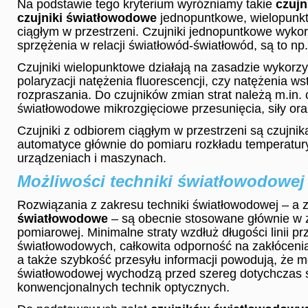
Na podstawie tego kryterium wyróżniamy takie
czujn
czujniki światłowodowe
jednopuntkowe, wielopunkt
ciągłym w przestrzeni. Czujniki jednopuntkowe wykorz
sprzężenia w relacji światłowód-światłowód, są to np.
Czujniki wielopunktowe działają na zasadzie wykorzy
polaryzacji natężenia fluorescencji, czy natężenia w
rozpraszania. Do czujników zmian strat należą m.in. c
światłowodowe mikrozgięciowe przesunięcia, siły oraz
Czujniki z odbiorem ciągłym w przestrzeni są czujni
automatyce głównie do pomiaru rozkładu temperatury
urządzeniach i maszynach.
Możliwości techniki światłowodowej
Rozwiązania z zakresu techniki światłowodowej – a
światłowodowe
– są obecnie stosowane głównie w z
pomiarowej. Minimalne straty wzdłuż długości linii pr
światłowodowych, całkowita odporność na zakłóceni
a także szybkość przesyłu informacji powodują, że mo
światłowodowej wychodzą przed szereg dotychczas
konwencjonalnych technik optycznych.