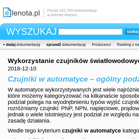
Ponad 162,700 dokumentacji
w jednym miejscu
WYSZUKAJ
+ dodaj
dokumentację
sprawdź
dokumentację
Producenci
Ranking z n
Wykorzystanie czujników światłowodowy
2018-12-10
Czujniki w automatyce – ogólny podz
W automatyce wykorzystywanych jest wiele najróżnie
które możemy kategoryzować na kilkanaście sposo
podział polega na wyodrębnieniu typów wyjść czujni
rozróżniamy czujniki: PNP, NPN, napięciowe, prądow
jednak o wiele istotniejszy jest podział ze względu n
zasadę działania.
Wedle tego kryterium
czujniki w automatyce
katego