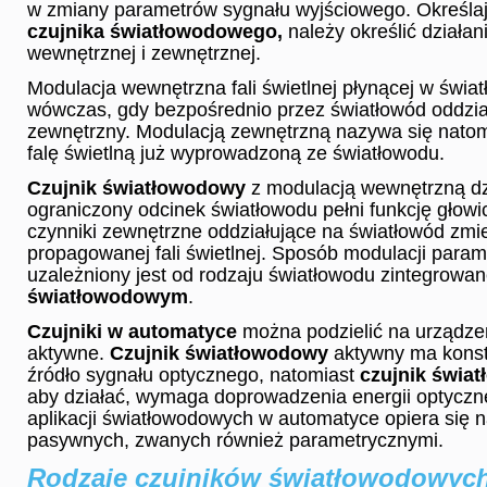
w zmiany parametrów sygnału wyjściowego. Określaj
czujnika światłowodowego,
należy określić działan
wewnętrznej i zewnętrznej.
Modulacja wewnętrzna fali świetlnej płynącej w świa
wówczas, gdy bezpośrednio przez światłowód oddział
zewnętrzny. Modulacją zewnętrzną nazywa się natom
falę świetlną już wyprowadzoną ze światłowodu.
Czujnik światłowodowy
z modulacją wewnętrzną dzi
ograniczony odcinek światłowodu pełni funkcję głowic
czynniki zewnętrzne oddziałujące na światłowód zmi
propagowanej fali świetlnej. Sposób modulacji param
uzależniony jest od rodzaju światłowodu zintegrowa
światłowodowym
.
Czujniki w automatyce
można podzielić na urządze
aktywne.
Czujnik światłowodowy
aktywny ma konst
źródło sygnału optycznego, natomiast
czujnik świa
aby działać, wymaga doprowadzenia energii optyczne
aplikacji światłowodowych w automatyce opiera się n
pasywnych, zwanych również parametrycznymi.
Rodzaje czujników światłowodowyc