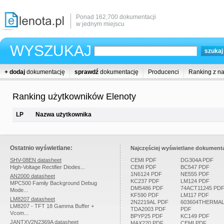
Ponad 162,700 dokumentacji
w jednym miejscu
WYSZUKAJ
+ dodaj
dokumentację
sprawdź
dokumentację
Producenci
Ranking z n
Ranking użytkowników Elenoty
LP
Nazwa użytkownika
Ostatnio wyświetlane:
Najczęściej wyświetlane dokumenta
SHV-08EN datasheet
CEMI PDF
DG304A PDF
High-Voltage Rectifier Diodes...
CEMI PDF
BC547 PDF
1N6124 PDF
NE555 PDF
AN2000 datasheet
KC237 PDF
LM124 PDF
MPC500 Family Background Debug
DM5486 PDF
74ACT11245 PD
Mode...
KF590 PDF
LM117 PDF
LM8207 datasheet
2N2219AL PDF
603604THERMA
LM8207 - TFT 18 Gamma Buffer +
TDA2003 PDF
PDF
Vcom...
BPYP25 PDF
KC149 PDF
JANTXV2N2369A datasheet
MAX220 PDF
CEMI PDF