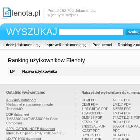
Ponad 162,700 dokumentacji
w jednym miejscu
WYSZUKAJ
+ dodaj
dokumentację
sprawdź
dokumentację
Producenci
Ranking z n
Ranking użytkowników Elenoty
LP
Nazwa użytkownika
Ostatnio wyświetlane:
Najczęściej wyświetlane dokumenta
IRFZ48N datasheet
CEMI PDF
NE555 PDF
N-channel enhancement mode
CEMI PDF
LM117 PDF
TrenchMO...
1.25 GBIT/S PDF
NE555 PDF
TDA2003 PDF
LM124 PDF
DSP datasheet
DM5486 PDF
74ACT11245 PD
TMS320C2xx/TMS320C24x Code
KF590 PDF
BC547 PDF
Composer...
2N2219AL PDF
603604THERMA
APPLICATION NOTE datasheet
KC237 PDF
PDF
Intel 815 Chipset Family: 82815G/82...
BPYP25 PDF
KC149 PDF
MX27C1000 datasheet
1N6124 PDF
CEMI PDF