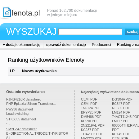
Ponad 162,700 dokumentacji
w jednym miejscu
WYSZUKAJ
+ dodaj
dokumentację
sprawdź
dokumentację
Producenci
Ranking z n
Ranking użytkowników Elenoty
LP
Nazwa użytkownika
Ostatnio wyświetlane:
Najczęściej wyświetlane dokumenta
FJNS4210R datasheet
CEMI PDF
DG304A PDF
PNP Epitaxial Silicon Transistor...
CEMI PDF
BC547 PDF
1N6124 PDF
NE555 PDF
FW236 datasheet
BPYP25 PDF
LM124 PDF
Load switching...
DM5486 PDF
74ACT11245 PD
STK6855 datasheet
KF590 PDF
LM117 PDF
-...
2N2219AL PDF
603604THERMA
SM2LZ47 datasheet
KC237 PDF
PDF
BI-DIRECTIONAL TRIODE THYRISTOR
TDA2003 PDF
KC149 PDF
SIL...
MAX220 PDF
CEMI PDF