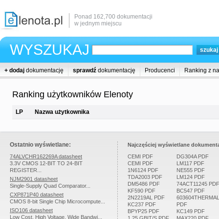
Ponad 162,700 dokumentacji
w jednym miejscu
WYSZUKAJ
+ dodaj
dokumentację
sprawdź
dokumentację
Producenci
Ranking z n
Ranking użytkowników Elenoty
LP
Nazwa użytkownika
Ostatnio wyświetlane:
Najczęściej wyświetlane dokumenta
74ALVCHR162269A datasheet
CEMI PDF
DG304A PDF
3.3V CMOS 12-BIT TO 24-BIT
CEMI PDF
LM117 PDF
REGISTER...
1N6124 PDF
NE555 PDF
TDA2003 PDF
LM124 PDF
NJM2901 datasheet
DM5486 PDF
74ACT11245 PD
Single-Supply Quad Comparator...
KF590 PDF
BC547 PDF
CXP871P40 datasheet
2N2219AL PDF
603604THERMA
CMOS 8-bit Single Chip Microcompute...
KC237 PDF
PDF
ISO106 datasheet
BPYP25 PDF
KC149 PDF
Low Cost, High Voltage, Wide Bandwi...
1.25 GBIT/S PDF
MAX220 PDF