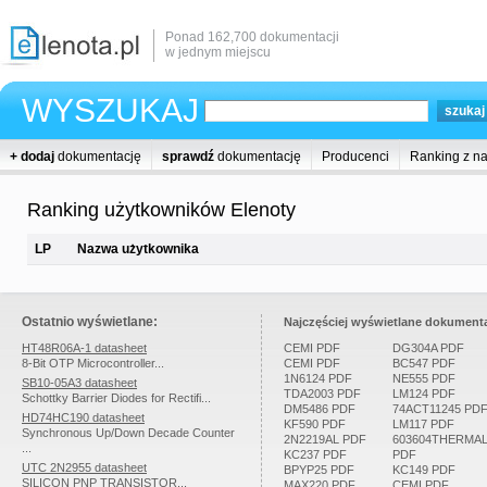
Ponad 162,700 dokumentacji
w jednym miejscu
WYSZUKAJ
+ dodaj
dokumentację
sprawdź
dokumentację
Producenci
Ranking z n
Ranking użytkowników Elenoty
LP
Nazwa użytkownika
Ostatnio wyświetlane:
Najczęściej wyświetlane dokumenta
HT48R06A-1 datasheet
CEMI PDF
DG304A PDF
8-Bit OTP Microcontroller...
CEMI PDF
BC547 PDF
1N6124 PDF
NE555 PDF
SB10-05A3 datasheet
TDA2003 PDF
LM124 PDF
Schottky Barrier Diodes for Rectifi...
DM5486 PDF
74ACT11245 PD
HD74HC190 datasheet
KF590 PDF
LM117 PDF
Synchronous Up/Down Decade Counter
2N2219AL PDF
603604THERMA
...
KC237 PDF
PDF
UTC 2N2955 datasheet
BPYP25 PDF
KC149 PDF
SILICON PNP TRANSISTOR...
MAX220 PDF
CEMI PDF