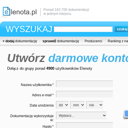
Ponad 162,700 dokumentacji
w jednym miejscu
WYSZUKAJ
+ dodaj
dokumentację
sprawdź
dokumentację
Producenci
Ranking z n
Utwórz
darmowe kont
Dołącz do grupy ponad
4900
użytkowników Elenoty
Nazwa użytkownika
*
Adres e-mail
*
Data urodzenia
Dokumentację wykorzystuje
w:
Hasło
*