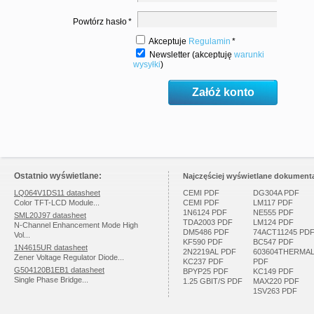
Powtórz hasło
*
Akceptuje
Regulamin
*
Newsletter (akceptuję
warunki
wysyłki
)
Ostatnio wyświetlane:
Najczęściej wyświetlane dokumenta
LQ064V1DS11 datasheet
CEMI PDF
DG304A PDF
Color TFT-LCD Module...
CEMI PDF
LM117 PDF
1N6124 PDF
NE555 PDF
SML20J97 datasheet
TDA2003 PDF
LM124 PDF
N-Channel Enhancement Mode High
DM5486 PDF
74ACT11245 PD
Vol...
KF590 PDF
BC547 PDF
1N4615UR datasheet
2N2219AL PDF
603604THERMA
Zener Voltage Regulator Diode...
KC237 PDF
PDF
G504120B1EB1 datasheet
BPYP25 PDF
KC149 PDF
Single Phase Bridge...
1.25 GBIT/S PDF
MAX220 PDF
1SV263 PDF