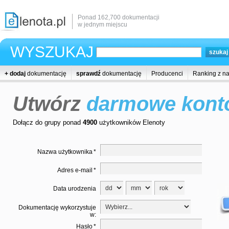
Ponad 162,700 dokumentacji
w jednym miejscu
WYSZUKAJ
+ dodaj
dokumentację
sprawdź
dokumentację
Producenci
Ranking z n
Utwórz
darmowe kont
Dołącz do grupy ponad
4900
użytkowników Elenoty
Nazwa użytkownika
*
Adres e-mail
*
Data urodzenia
Dokumentację wykorzystuje
w:
Hasło
*