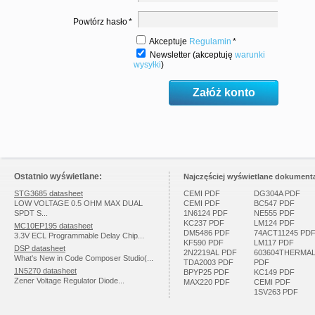
Powtórz hasło
*
Akceptuje
Regulamin
*
Newsletter (akceptuję
warunki
wysyłki
)
Ostatnio wyświetlane:
Najczęściej wyświetlane dokumenta
STG3685 datasheet
CEMI PDF
DG304A PDF
LOW VOLTAGE 0.5 OHM MAX DUAL
CEMI PDF
BC547 PDF
SPDT S...
1N6124 PDF
NE555 PDF
KC237 PDF
LM124 PDF
MC10EP195 datasheet
DM5486 PDF
74ACT11245 PD
3.3V ECL Programmable Delay Chip...
KF590 PDF
LM117 PDF
DSP datasheet
2N2219AL PDF
603604THERMA
What's New in Code Composer Studio(...
TDA2003 PDF
PDF
1N5270 datasheet
BPYP25 PDF
KC149 PDF
Zener Voltage Regulator Diode...
MAX220 PDF
CEMI PDF
1SV263 PDF