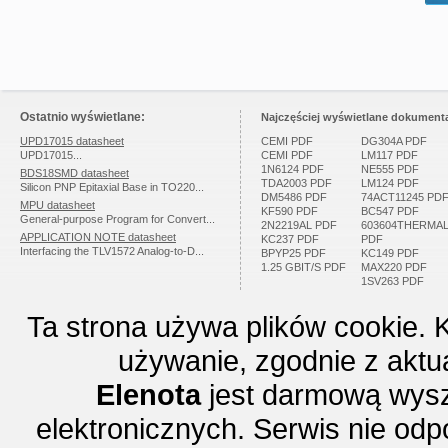
Ostatnio wyświetlane:
Najczęściej wyświetlane dokumenta
UPD17015 datasheet
CEMI PDF
DG304A PDF
UPD17015...
CEMI PDF
LM117 PDF
1N6124 PDF
NE555 PDF
BDS18SMD datasheet
TDA2003 PDF
LM124 PDF
Silicon PNP Epitaxial Base in TO220...
DM5486 PDF
74ACT11245 PD
MPU datasheet
KF590 PDF
BC547 PDF
General-purpose Program for Convert...
2N2219AL PDF
603604THERMA
APPLICATION NOTE datasheet
KC237 PDF
PDF
Interfacing the TLV1572 Analog-to-D...
BPYP25 PDF
KC149 PDF
1.25 GBIT/S PDF
MAX220 PDF
1SV263 PDF
Ta strona używa plików cookie. 
używanie, zgodnie z aktu
Elenota
jest darmową wysz
elektronicznych. Serwis nie odp