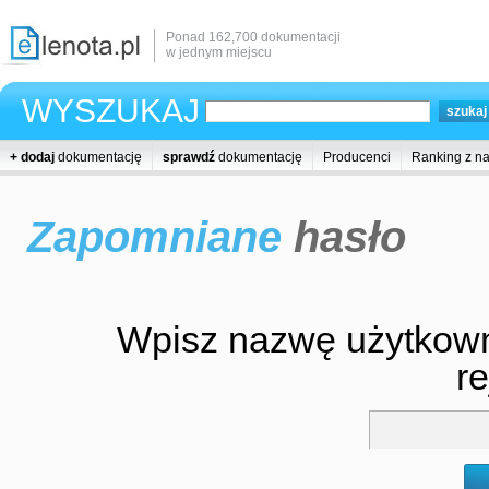
Ponad 162,700 dokumentacji
w jednym miejscu
WYSZUKAJ
+ dodaj
dokumentację
sprawdź
dokumentację
Producenci
Ranking z n
Zapomniane
hasło
Wpisz nazwę użytkowni
re