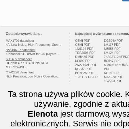
Ostatnio wyświetlane:
Najczęściej wyświetlane dokumenta
MAX1709 datasheet
CEMI PDF
DG304A PDF
4A, Low-Noise, High-Frequency, Step...
CEMI PDF
LM117 PDF
1N6124 PDF
NE555 PDF
BA6196FP datasheet
TDA2003 PDF
LM124 PDF
4-channel BTL driver for CD players...
DM5486 PDF
74ACT11245 PD
SD1405 datasheet
KF590 PDF
BC547 PDF
HF SSB APPLICATIONS RF &
2N2219AL PDF
603604THERMA
MICROWAVE ...
KC237 PDF
PDF
OPA2228 datasheet
BPYP25 PDF
KC149 PDF
High Precision, Low Noise Operation...
1.25 GBIT/S PDF
MAX220 PDF
1SV263 PDF
Ta strona używa plików cookie. 
używanie, zgodnie z aktu
Elenota
jest darmową wysz
elektronicznych. Serwis nie odp