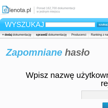
Ponad 162,700 dokumentacji
w jednym miejscu
WYSZUKAJ
+ dodaj
dokumentację
sprawdź
dokumentację
Producenci
Ranking z n
Zapomniane
hasło
Wpisz nazwę użytkowni
re