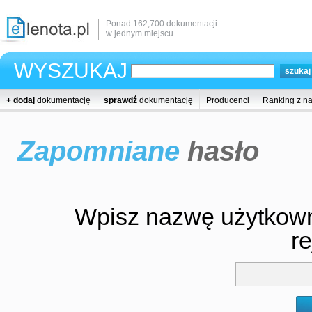
Ponad 162,700 dokumentacji
w jednym miejscu
WYSZUKAJ
+ dodaj
dokumentację
sprawdź
dokumentację
Producenci
Ranking z n
Zapomniane
hasło
Wpisz nazwę użytkowni
re