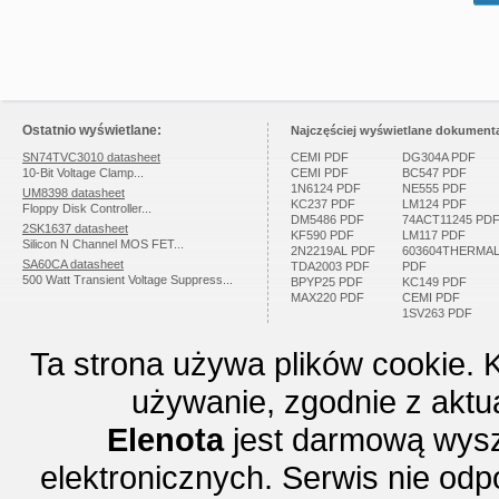
Ostatnio wyświetlane:
Najczęściej wyświetlane dokumenta
SN74TVC3010 datasheet
CEMI PDF
DG304A PDF
10-Bit Voltage Clamp...
CEMI PDF
BC547 PDF
1N6124 PDF
NE555 PDF
UM8398 datasheet
KC237 PDF
LM124 PDF
Floppy Disk Controller...
DM5486 PDF
74ACT11245 PD
2SK1637 datasheet
KF590 PDF
LM117 PDF
Silicon N Channel MOS FET...
2N2219AL PDF
603604THERMA
SA60CA datasheet
TDA2003 PDF
PDF
500 Watt Transient Voltage Suppress...
BPYP25 PDF
KC149 PDF
MAX220 PDF
CEMI PDF
1SV263 PDF
Ta strona używa plików cookie. 
używanie, zgodnie z aktu
Elenota
jest darmową wysz
elektronicznych. Serwis nie odp