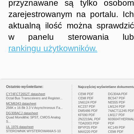
przyznawane są tylko osobom
zarejestrowanym na portalu. Ich
aktualną ilość można sprawdzić
w panelu sterowania lub
rankingu użytkowników.
Ostatnio wyświetlane:
Najczęściej wyświetlane dokumenta
CY74FCT2652T datasheet
CEMI PDF
DG304A PDF
Octal Bus Transceivers and Register...
CEMI PDF
BC547 PDF
1N6124 PDF
NE555 PDF
MCM6343 datasheet
KC237 PDF
LM124 PDF
256K x 16 Bit 3.3 V Asynchronous Fa...
DM5486 PDF
74ACT11245 PD
DG308ACJ datasheet
KF590 PDF
LM117 PDF
Quad Monolithic SPST, CMOS Analog
2N2219AL PDF
603604THERMA
S...
TDA2003 PDF
PDF
UL 1976 datasheet
BPYP25 PDF
KC149 PDF
STEROWNIK WYSTEROWANIA 5-10
MAX220 PDF
CEMI PDF