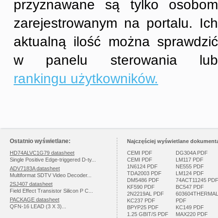
przyznawane są tylko osobom
zarejestrowanym na portalu. Ich
aktualną ilość można sprawdzić
w panelu sterowania lub
rankingu użytkowników.
Ostatnio wyświetlane:
Najczęściej wyświetlane dokumenta
HD74ALVC1G79 datasheet
CEMI PDF
DG304A PDF
Single Positive Edge-triggered D-ty...
CEMI PDF
LM117 PDF
1N6124 PDF
NE555 PDF
ADV7183A datasheet
TDA2003 PDF
LM124 PDF
Multiformat SDTV Video Decoder...
DM5486 PDF
74ACT11245 PD
2SJ407 datasheet
KF590 PDF
BC547 PDF
Field Effect Transistor Silicon P C...
2N2219AL PDF
603604THERMA
PACKAGE datasheet
KC237 PDF
PDF
QFN-16 LEAD (3 X 3)...
BPYP25 PDF
KC149 PDF
1.25 GBIT/S PDF
MAX220 PDF