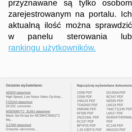
przyznawane są tylko osobom
zarejestrowanym na portalu. Ich
aktualną ilość można sprawdzić
w panelu sterowania lub
rankingu użytkowników.
Ostatnio wyświetlane:
Najczęściej wyświetlane dokumenta
AD829 datasheet
CEMI PDF
DG304A PDF
High Speed, Low Noise Video Op Amp...
CEMI PDF
BC547 PDF
1N6124 PDF
NE555 PDF
FSS244 datasheet
TDA2003 PDF
LM124 PDF
DC/DC converter...
DM5486 PDF
74ACT11245 PD
MSE908QT2_3L69J datasheet
KF590 PDF
LM117 PDF
Mask Set Errata for MC68HC908QT2
2N2219AL PDF
603604THERMA
Ma...
KC237 PDF
PDF
GZS80 datasheet
BPYP25 PDF
KC149 PDF
Gniazda i akcesoria...
1.25 GBIT/S PDF
MAX220 PDF