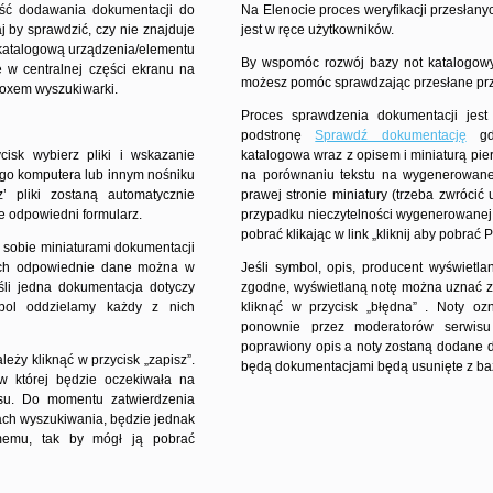
ość dodawania dokumentacji do
Na Elenocie proces weryfikacji przesłan
 by sprawdzić, czy nie znajduje
jest w ręce użytkowników.
 katalogową urządzenia/elementu
By wspomóc rozwój bazy not katalogowyc
ę w centralnej części ekranu na
możesz pomóc sprawdzając przesłane pr
boxem wyszukiwarki.
Proces sprawdzenia dokumentacji jest 
podstronę
Sprawdź dokumentację
gdz
cisk wybierz pliki i wskazanie
katalogowa wraz z opisem i miniaturą pie
go komputera lub innym nośniku
na porównaniu tekstu na wygenerowanej
z’ pliki zostaną automatycznie
prawej stronie miniatury (trzeba zwrócić
e odpowiedni formularz.
przypadku nieczytelności wygenerowanej
pobrać klikając w link „kliknij aby pobrać 
 sobie miniaturami dokumentacji
rych odpowiednie dane można w
Jeśli symbol, opis, producent wyświetla
śli jedna dokumentacja dotyczy
zgodne, wyświetlaną notę można uznać 
bol oddzielamy każdy z nich
kliknąć w przycisk „błędna” . Noty o
ponownie przez moderatorów serwisu 
poprawiony opis a noty zostaną dodane d
leży kliknąć w przycisk „zapisz”.
będą dokumentacjami będą usunięte z baz
 w której będzie oczekiwała na
su. Do momentu zatwierdzenia
ch wyszukiwania, będzie jednak
memu, tak by mógł ją pobrać