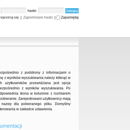
:
hasło:
ejestruj się
|
Zapomniane hasło
|
Zapamiętaj
ezpośrednio z podstrony z informacjami o
onę z wyników wyszukiwania należy kliknąć w
ch użytkowników przewidziana jest opcja
bezpośrednio z wyników wyszukiwania. Po
 odpowiednia ikona w kolumnie z rozmiarem
ę pobieranie. Zarejestrowani użytkownicy mają
u nazwy dla pobieranego pliku. Domyślny
erowania w zakładce ustawienia.
umentacji