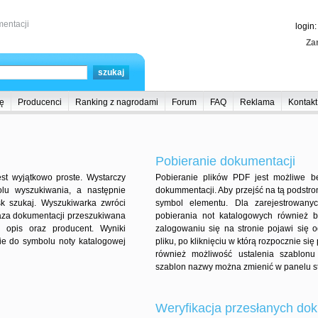
entacji
login
Zar
ę
Producenci
Ranking z nagrodami
Forum
FAQ
Reklama
Kontakt
Pobieranie dokumentacji
st wyjątkowo proste. Wystarczy
Pobieranie plików PDF jest możliwe b
lu wyszukiwania, a następnie
dokummentacji. Aby przejść na tą podstr
sk szukaj. Wyszukiwarka zwróci
symbol elementu. Dla zarejestrowany
aza dokumentacji przeszukiwana
pobierania not katalogowych również 
, opis oraz producent. Wyniki
zalogowaniu się na stronie pojawi się
e do symbolu noty katalogowej
pliku, po kliknięciu w którą rozpocznie si
również możliwość ustalenia szablon
szablon nazwy można zmienić w panelu st
Weryfikacja przesłanych dok