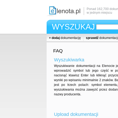
Ponad 162,700 dokum
w jednym miejscu
WYSZUKAJ
+ dodaj
dokumentację
sprawdź
dokumentacj
FAQ
Wyszukiwarka
Wyszukiwanie dokumentacji na Elenocie je
wprowadzić symbol lub jego część w po
nacisnąć klawisz Enter lub kliknąć przyci
wyniki po wpisaniu minimalnie 2 znaków. B
jest po trzech polach: symbol elementu
wyszukiwania można zawęzić przez dodani
nazwy producenta.
Upload dokumentacji