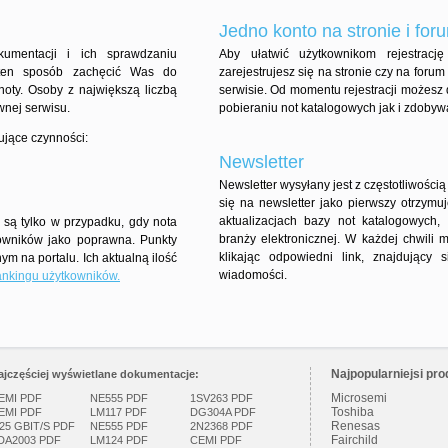
Jedno konto na stronie i for
umentacji i ich sprawdzaniu
Aby ułatwić użytkownikom rejestracj
ten sposób zachęcić Was do
zarejestrujesz się na stronie czy na for
noty. Osoby z największą liczbą
serwisie. Od momentu rejestracji możesz 
wnej serwisu.
pobieraniu not katalogowych jak i zdobyw
ujące czynności:
Newsletter
Newsletter wysyłany jest z częstotliwością
się na newsletter jako pierwszy otrzymu
aktualizacjach bazy not katalogowych
są tylko w przypadku, gdy nota
branży elektronicznej. W każdej chwili 
owników jako poprawna. Punkty
klikając odpowiedni link, znajdujący
m na portalu. Ich aktualną ilość
wiadomości.
ankingu użytkowników.
Najpopularniejsi pro
ajczęściej wyświetlane dokumentacje:
Microsemi
EMI PDF
NE555 PDF
1SV263 PDF
Toshiba
EMI PDF
LM117 PDF
DG304A PDF
Renesas
.25 GBIT/S PDF
NE555 PDF
2N2368 PDF
Fairchild
DA2003 PDF
LM124 PDF
CEMI PDF