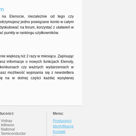
um
ę na Elenocie, niezależnie od tego czy
um otrzymujesz jedno powiązane konto w całym
dyskutować na forum, korzystać z ułatwień w
ać punkty w rankingu użytkowników.
 nie większą niż 2 razy w miesiącu. Zapisując
jesz informacje o nowych funkcjach Elenoty,
, konkursach czy ważnych wydarzeniach w
masz możliwość wypisania się z newslettera
 się na w dolnej części każdej wysyłanej
ducenci:
Menu:
Vishay
Producenci
Infineon
Identyfikacja
National
Kontakt
Semiconductor