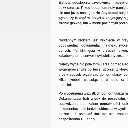
Elenota udostępnia użytkownikom możliw
bazy serwisu. Przed dodaniem noty pamiętaj
się ona już w naszej bazie. Aby dodać notę
wystarczy kliknąć w przycisk znajdujący si
stronie głównej lub w menu poziomym pod 
Następnym krokiem jest kliknięcie w przy
odpowiednich dokumentacji na dysku swoje
danych. Po kliknięciu w przycisk ‘otwór
załadowane na serwer i wyświetlony zostani
Należy wypełnić pola formularza pomagając
wygenerowanymi po lewej stronie, z któ
prosty sposób przepisać do formularzy. Je
kilku symboli, wpisując je w pole sym
przecinkiem.
Po wypełnieniu wszystkich pól formularza na
Dokumentacja trafi wtedy do poczekalni,
sprawdzenie pod kątem poprawności opi
dokumentacja nie będzie widoczna w wynika
można już przesłać link do niej znajo
bezpośrednio z Elenoty.