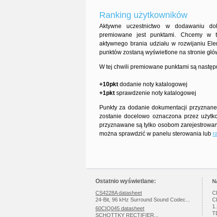
Ranking użytkowników
Aktywne uczestnictwo w dodawaniu dok
premiowane jest punktami. Chcemy w 
aktywnego brania udziału w rozwijaniu Ele
punktów zostaną wyświetlone na stronie głó
W tej chwili premiowane punktami są następ
+10pkt
dodanie noty katalogowej
+1pkt
sprawdzenie noty katalogowej
Punkty za dodanie dokumentacji przyznane 
zostanie docelowo oznaczona przez użytk
przyznawane są tylko osobom zarejestrowany
można sprawdzić w panelu sterowania lub
r
Ostatnio wyświetlane:
N
CS4228A datasheet
C
24-Bit, 96 kHz Surround Sound Codec...
C
1
60CIQ045 datasheet
T
SCHOTTKY RECTIFIER...