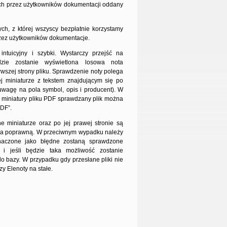
ych przez użytkowników dokumentacji oddany
h, z której wszyscy bezpłatnie korzystamy
zez użytkowników dokumentacje.
intuicyjny i szybki. Wystarczy przejść na
ie zostanie wyświetlona losowa nota
rwszej strony pliku. Sprawdzenie noty polega
 miniaturze z tekstem znajdującym się po
 uwagę na pola symbol, opis i producent). W
 miniatury pliku PDF sprawdzany plik można
PDF”.
ne miniaturze oraz po jej prawej stronie są
za poprawną. W przeciwnym wypadku należy
znaczone jako błędne zostaną sprawdzone
i jeśli będzie taka możliwość zostanie
o bazy. W przypadku gdy przesłane pliki nie
y Elenoty na stałe.