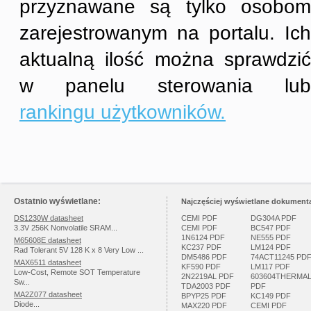
przyznawane są tylko osobom
zarejestrowanym na portalu. Ich
aktualną ilość można sprawdzić
w panelu sterowania lub
rankingu użytkowników.
Ostatnio wyświetlane:
Najczęściej wyświetlane dokumenta
DS1230W datasheet
CEMI PDF
DG304A PDF
3.3V 256K Nonvolatile SRAM...
CEMI PDF
BC547 PDF
1N6124 PDF
NE555 PDF
M65608E datasheet
KC237 PDF
LM124 PDF
Rad Tolerant 5V 128 K x 8 Very Low ...
DM5486 PDF
74ACT11245 PD
MAX6511 datasheet
KF590 PDF
LM117 PDF
Low-Cost, Remote SOT Temperature
2N2219AL PDF
603604THERMA
Sw...
TDA2003 PDF
PDF
MA2Z077 datasheet
BPYP25 PDF
KC149 PDF
Diode...
MAX220 PDF
CEMI PDF