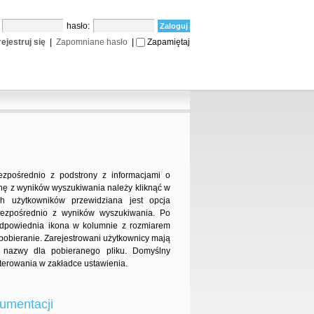
:
hasło:
ejestruj się
|
Zapomniane hasło
|
Zapamiętaj
ezpośrednio z podstrony z informacjami o
onę z wyników wyszukiwania należy kliknąć w
ch użytkowników przewidziana jest opcja
bezpośrednio z wyników wyszukiwania. Po
 odpowiednia ikona w kolumnie z rozmiarem
ę pobieranie. Zarejestrowani użytkownicy mają
u nazwy dla pobieranego pliku. Domyślny
erowania w zakładce ustawienia.
umentacji