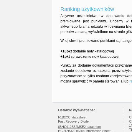
Ranking użytkowników
Aktywne uczestnictwo w dodawaniu dok
premiowane jest punktami. Chcemy w 
aktywnego brania udziału w rozwijaniu Ele
punktów zostaną wyświetlone na stronie głó
W tej chwili premiowane punktami są następ
+10pkt
dodanie noty katalogowej
+1pkt
sprawdzenie noty katalogowej
Punkty za dodanie dokumentacji przyznane 
zostanie docelowo oznaczona przez użytk
przyznawane są tylko osobom zarejestrowany
można sprawdzić w panelu sterowania lub
r
Ostatnio wyświetlane:
N
F1B2CCI datasheet
C
Fast Recovery Diode...
C
1
68HC912B32MSE2 datasheet
T
HC912B32 Device Information Sheet: ...