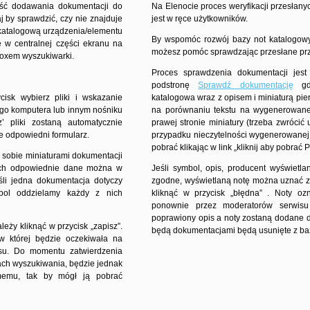
ość dodawania dokumentacji do
Na Elenocie proces weryfikacji przesłan
 by sprawdzić, czy nie znajduje
jest w ręce użytkowników.
 katalogową urządzenia/elementu
By wspomóc rozwój bazy not katalogowyc
ę w centralnej części ekranu na
możesz pomóc sprawdzając przesłane pr
boxem wyszukiwarki.
Proces sprawdzenia dokumentacji jest 
podstronę
Sprawdź dokumentację
gdz
cisk wybierz pliki i wskazanie
katalogowa wraz z opisem i miniaturą pie
go komputera lub innym nośniku
na porównaniu tekstu na wygenerowanej
z’ pliki zostaną automatycznie
prawej stronie miniatury (trzeba zwrócić
e odpowiedni formularz.
przypadku nieczytelności wygenerowanej
pobrać klikając w link „kliknij aby pobrać 
 sobie miniaturami dokumentacji
rych odpowiednie dane można w
Jeśli symbol, opis, producent wyświetla
śli jedna dokumentacja dotyczy
zgodne, wyświetlaną notę można uznać 
bol oddzielamy każdy z nich
kliknąć w przycisk „błędna” . Noty o
ponownie przez moderatorów serwisu 
poprawiony opis a noty zostaną dodane d
leży kliknąć w przycisk „zapisz”.
będą dokumentacjami będą usunięte z baz
 w której będzie oczekiwała na
su. Do momentu zatwierdzenia
ch wyszukiwania, będzie jednak
memu, tak by mógł ją pobrać