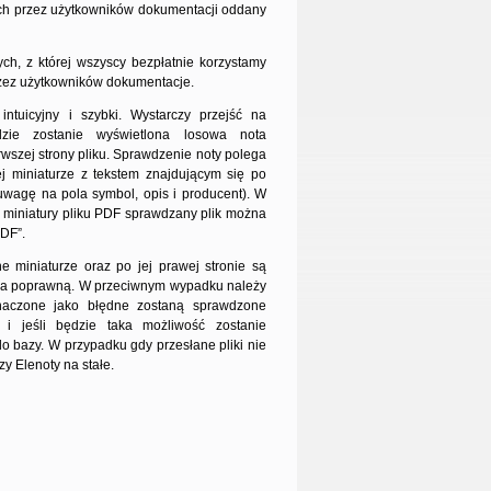
ych przez użytkowników dokumentacji oddany
h, z której wszyscy bezpłatnie korzystamy
zez użytkowników dokumentacje.
intuicyjny i szybki. Wystarczy przejść na
ie zostanie wyświetlona losowa nota
rwszej strony pliku. Sprawdzenie noty polega
 miniaturze z tekstem znajdującym się po
 uwagę na pola symbol, opis i producent). W
 miniatury pliku PDF sprawdzany plik można
PDF”.
ne miniaturze oraz po jej prawej stronie są
za poprawną. W przeciwnym wypadku należy
znaczone jako błędne zostaną sprawdzone
i jeśli będzie taka możliwość zostanie
o bazy. W przypadku gdy przesłane pliki nie
y Elenoty na stałe.