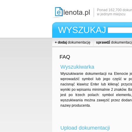
Ponad 162,700 dokum
w jednym miejscu
WYSZUKAJ
+ dodaj
dokumentację
sprawdź
dokumentacj
FAQ
Wyszukiwarka
Wyszukiwanie dokumentacji na Elenocie je
wprowadzić symbol lub jego część w po
nacisnąć klawisz Enter lub kliknąć przyci
wyniki po wpisaniu minimalnie 2 znaków. B
jest po trzech polach: symbol elementu
wyszukiwania można zawęzić przez dodani
nazwy producenta.
Upload dokumentacji