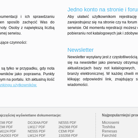
Jedno konto na stronie i for
umentacji i ich sprawdzaniu
Aby ułatwić użytkownikom rejestracj
ten sposób zachęcić Was do
zarejestrujesz się na stronie czy na for
noty. Osoby z największą liczbą
serwisie. Od momentu rejestracji możesz 
wnej serwisu.
pobieraniu not katalogowych jak i zdobyw
ujące czynności:
Newsletter
Newsletter wysyłany jest z częstotliwością
się na newsletter jako pierwszy otrzymu
aktualizacjach bazy not katalogowych
są tylko w przypadku, gdy nota
branży elektronicznej. W każdej chwili 
owników jako poprawna. Punkty
klikając odpowiedni link, znajdujący
m na portalu. Ich aktualną ilość
wiadomości.
ankingu użytkowników.
Najpopularniejsi pro
ajczęściej wyświetlane dokumentacje:
Microsemi
EMI PDF
DG304A PDF
NE555 PDF
Toshiba
EMI PDF
LM117 PDF
2N2368 PDF
Renesas
N6124 PDF
NE555 PDF
CEMI PDF
Fairchild
DA2003 PDF
LM124 PDF
1SS358 PDF