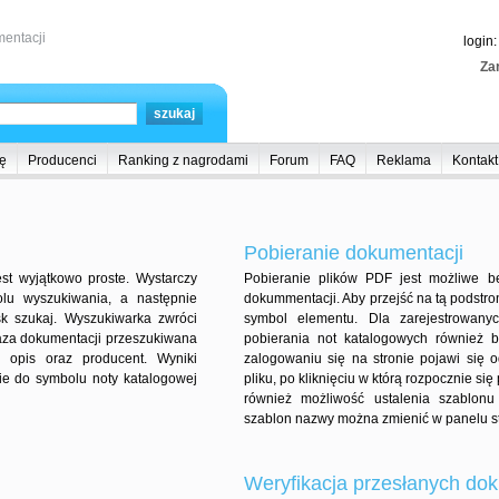
entacji
login
Zar
ę
Producenci
Ranking z nagrodami
Forum
FAQ
Reklama
Kontakt
Pobieranie dokumentacji
st wyjątkowo proste. Wystarczy
Pobieranie plików PDF jest możliwe b
lu wyszukiwania, a następnie
dokummentacji. Aby przejść na tą podstr
sk szukaj. Wyszukiwarka zwróci
symbol elementu. Dla zarejestrowany
aza dokumentacji przeszukiwana
pobierania not katalogowych również 
, opis oraz producent. Wyniki
zalogowaniu się na stronie pojawi się
e do symbolu noty katalogowej
pliku, po kliknięciu w którą rozpocznie si
również możliwość ustalenia szablon
szablon nazwy można zmienić w panelu st
Weryfikacja przesłanych dok