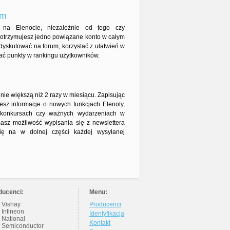
um
ę na Elenocie, niezależnie od tego czy
um otrzymujesz jedno powiązane konto w całym
dyskutować na forum, korzystać z ułatwień w
ać punkty w rankingu użytkowników.
 nie większą niż 2 razy w miesiącu. Zapisując
jesz informacje o nowych funkcjach Elenoty,
, konkursach czy ważnych wydarzeniach w
masz możliwość wypisania się z newslettera
 się na w dolnej części każdej wysyłanej
ducenci:
Menu:
Vishay
Producenci
Infineon
Identyfikacja
National
Kontakt
Semiconductor