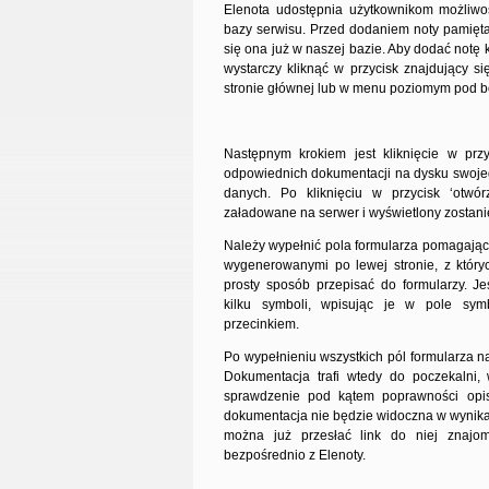
Elenota udostępnia użytkownikom możliw
bazy serwisu. Przed dodaniem noty pamiętaj
się ona już w naszej bazie. Aby dodać notę
wystarczy kliknąć w przycisk znajdujący si
stronie głównej lub w menu poziomym pod 
Następnym krokiem jest kliknięcie w przy
odpowiednich dokumentacji na dysku swoje
danych. Po kliknięciu w przycisk ‘otwór
załadowane na serwer i wyświetlony zostani
Należy wypełnić pola formularza pomagając
wygenerowanymi po lewej stronie, z któ
prosty sposób przepisać do formularzy. Je
kilku symboli, wpisując je w pole sym
przecinkiem.
Po wypełnieniu wszystkich pól formularza na
Dokumentacja trafi wtedy do poczekalni,
sprawdzenie pod kątem poprawności opi
dokumentacja nie będzie widoczna w wynika
można już przesłać link do niej znajo
bezpośrednio z Elenoty.