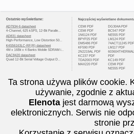
Ostatnio wyświetlane:
Najczęściej wyświetlane dokumenta
AD7934-6 datasheet
CEMI PDF
DG304A PDF
4-Channel, 625 kSPS, 12-Bit Paralle...
CEMI PDF
BC547 PDF
1N6124 PDF
NE555 PDF
AD831 datasheet
BPYP25 PDF
LM124 PDF
High-Performance, Low Distortion 50...
DM5486 PDF
74ACT11245 PD
K4S56163LC-RF(R) datasheet
KF590 PDF
LM117 PDF
4M x 16Bit x 4 Banks Mobile SDRAM i...
2N2219AL PDF
603604THERMA
DAC8420 datasheet
KC237 PDF
PDF
Quad 12-Bit Serial Voltage Output D...
TDA2003 PDF
KC149 PDF
MAX220 PDF
CEMI PDF
NE555 PDF
Ta strona używa plików cookie. 
używanie, zgodnie z aktu
Elenota
jest darmową wysz
elektronicznych. Serwis nie odp
stronie p
Korzystanie z serwisu oznac