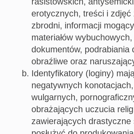
rasistowskich, antysemicki
erotycznych, treści i zdję
zbrodni, informacji mogąc
materiałów wybuchowych, b
dokumentów, podrabiania 
obraźliwe oraz naruszając
Identyfikatory (loginy) ma
negatywnych konotacjach, 
wulgarnych, pornograficzn
obrażających uczucia religi
zawierających drastyczne 
posłużyć do produkowania