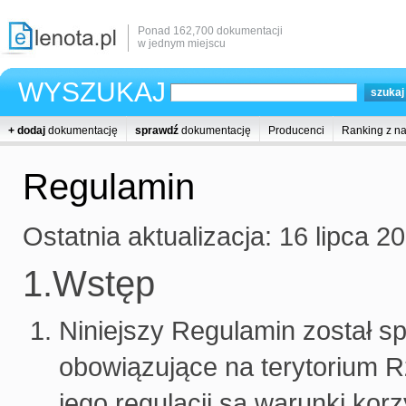
Ponad 162,700 dokumentacji
w jednym miejscu
WYSZUKAJ
+ dodaj
dokumentację
sprawdź
dokumentację
Producenci
Ranking z n
Regulamin
Ostatnia aktualizacja: 16 lipca 2
1.Wstęp
Niniejszy Regulamin został s
obowiązujące na terytorium R
jego regulacji są warunki kor