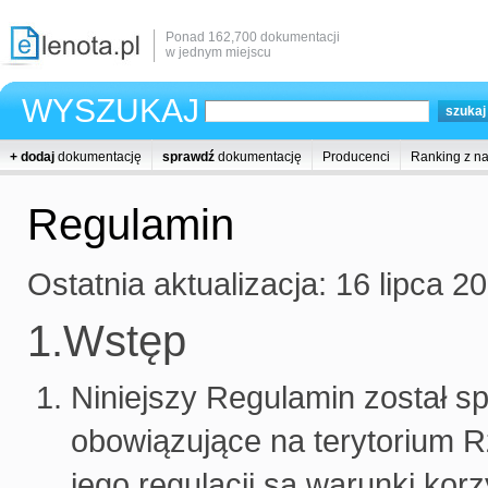
Ponad 162,700 dokumentacji
w jednym miejscu
WYSZUKAJ
+ dodaj
dokumentację
sprawdź
dokumentację
Producenci
Ranking z n
Regulamin
Ostatnia aktualizacja: 16 lipca 2
1.Wstęp
Niniejszy Regulamin został s
obowiązujące na terytorium R
jego regulacji są warunki kor