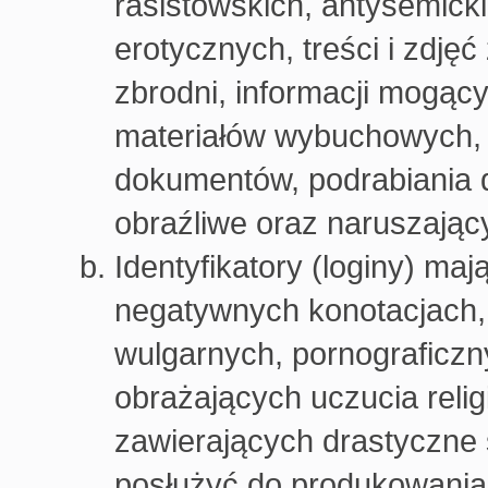
rasistowskich, antysemicki
erotycznych, treści i zdję
zbrodni, informacji mogąc
materiałów wybuchowych, b
dokumentów, podrabiania 
obraźliwe oraz naruszając
Identyfikatory (loginy) ma
negatywnych konotacjach, 
wulgarnych, pornograficzn
obrażających uczucia religi
zawierających drastyczne 
posłużyć do produkowania