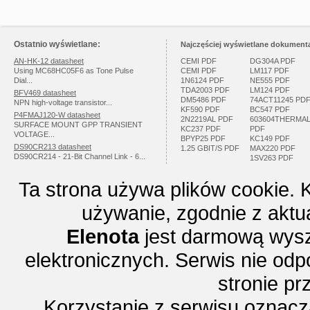
Ostatnio wyświetlane:
Najczęściej wyświetlane dokumenta
AN-HK-12 datasheet
CEMI PDF
DG304A PDF
Using MC68HC05F6 as Tone Pulse
CEMI PDF
LM117 PDF
Dial...
1N6124 PDF
NE555 PDF
TDA2003 PDF
LM124 PDF
BFV469 datasheet
DM5486 PDF
74ACT11245 PD
NPN high-voltage transistor...
KF590 PDF
BC547 PDF
P4FMAJ120-W datasheet
2N2219AL PDF
603604THERMA
SURFACE MOUNT GPP TRANSIENT
KC237 PDF
PDF
VOLTAGE...
BPYP25 PDF
KC149 PDF
DS90CR213 datasheet
1.25 GBIT/S PDF
MAX220 PDF
DS90CR214 - 21-Bit Channel Link - 6...
1SV263 PDF
Ta strona używa plików cookie. 
używanie, zgodnie z aktu
Elenota
jest darmową wysz
elektronicznych. Serwis nie odp
stronie p
Korzystanie z serwisu oznac