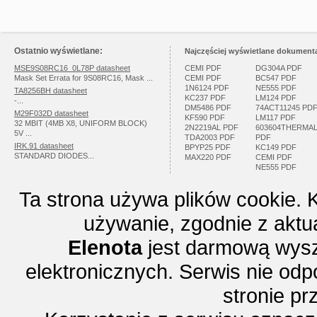
Ostatnio wyświetlane:
Najczęściej wyświetlane dokumenta
MSE9S08RC16_0L78P datasheet
CEMI PDF
DG304A PDF
Mask Set Errata for 9S08RC16, Mask ...
CEMI PDF
BC547 PDF
1N6124 PDF
NE555 PDF
TA8256BH datasheet
KC237 PDF
LM124 PDF
-...
DM5486 PDF
74ACT11245 PD
M29F032D datasheet
KF590 PDF
LM117 PDF
32 MBIT (4MB X8, UNIFORM BLOCK)
2N2219AL PDF
603604THERMA
5V ...
TDA2003 PDF
PDF
IRK.91 datasheet
BPYP25 PDF
KC149 PDF
STANDARD DIODES...
MAX220 PDF
CEMI PDF
NE555 PDF
Ta strona używa plików cookie. 
używanie, zgodnie z aktu
Elenota
jest darmową wysz
elektronicznych. Serwis nie odp
stronie p