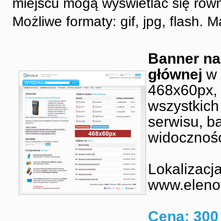
miejscu mogą wyświetlać się rów
Możliwe formaty: gif, jpg, flash
Banner na
głównej
w 
468x60px,
wszystkich
serwisu, b
widocznoś
Lokalizacja
www.elenot
Cena: 300 