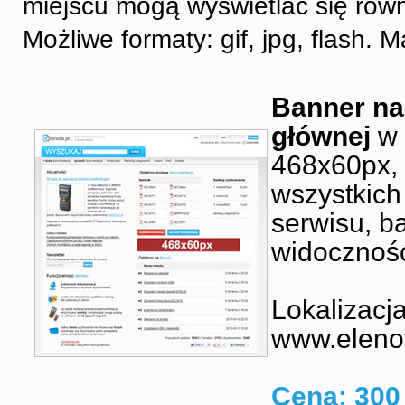
miejscu mogą wyświetlać się rów
Możliwe formaty: gif, jpg, flash
Banner na
głównej
w 
468x60px,
wszystkich
serwisu, b
widocznoś
Lokalizacja
www.elenot
Cena: 300 