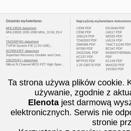
Ostatnio wyświetlane:
Najczęściej wyświetlane dokumenta
MHL19926 datasheet
CEMI PDF
DG304A PDF
MHL19926 1930-1990 MHz, 10 W, 29.4
CEMI PDF
LM117 PDF
...
1N6124 PDF
NE555 PDF
TDA2003 PDF
LM124 PDF
TA2030FNG datasheet
DM5486 PDF
74ACT11245 PD
TV/FM System F/E (1.5V USE)...
KF590 PDF
BC547 PDF
SCPAR10FF datasheet
2N2219AL PDF
603604THERMA
Superfast Recovery Doubler and Cent...
KC237 PDF
PDF
2SK2553(L) datasheet
BPYP25 PDF
KC149 PDF
Silicon N Channel MOS FET High Spee...
1.25 GBIT/S PDF
MAX220 PDF
1SV263 PDF
Ta strona używa plików cookie. 
używanie, zgodnie z aktu
Elenota
jest darmową wysz
elektronicznych. Serwis nie odp
stronie p