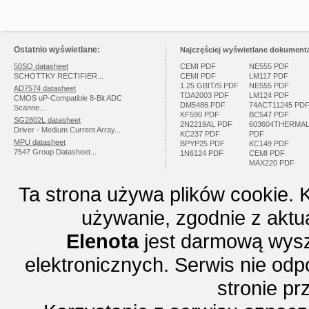
Ostatnio wyświetlane:
Najczęściej wyświetlane dokumenta
50SQ datasheet
CEMI PDF
NE555 PDF
SCHOTTKY RECTIFIER...
CEMI PDF
LM117 PDF
1.25 GBIT/S PDF
NE555 PDF
AD7574 datasheet
TDA2003 PDF
LM124 PDF
CMOS uP-Compatible 8-Bit ADC
DM5486 PDF
74ACT11245 PD
Scanne...
KF590 PDF
BC547 PDF
SG2802L datasheet
2N2219AL PDF
603604THERMA
Driver - Medium Current Array...
KC237 PDF
PDF
MPU datasheet
BPYP25 PDF
KC149 PDF
7547 Group Datasheet...
1N6124 PDF
CEMI PDF
MAX220 PDF
Ta strona używa plików cookie. 
używanie, zgodnie z aktu
Elenota
jest darmową wysz
elektronicznych. Serwis nie odp
stronie p