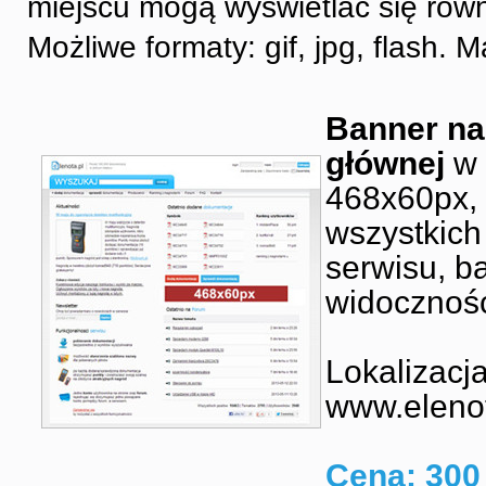
miejscu mogą wyświetlać się rów
Możliwe formaty: gif, jpg, flash
Banner na
głównej
w 
468x60px,
wszystkich
serwisu, b
widocznoś
Lokalizacja
www.elenot
Cena: 300 