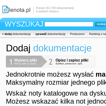
Ponad 162,700 dokumentacji
w jednym miejscu
WYSZUKAJ
+ dodaj
dokumentację
sprawdź
dokumentację
Producenci
Ranking z n
Dodaj
dokumentacje
Wybierz pliki
Opisz i zapisz pliki
Wskaż pliki na dysku
Symbol, producent, opis
Jednokrotnie możesz wysłać
ma
Maksymalny rozmiar jednego pli
Wskaż noty katalogowe na dysk
Możesz wskazać kilka not jedno