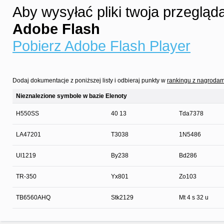
Aby wysyłać pliki twoja przegląd
Adobe Flash
Pobierz Adobe Flash Player
Dodaj dokumentacje z poniższej listy i odbieraj punkty w
rankingu z nagrodam
Nieznalezione symbole w bazie Elenoty
H550SS
40 13
Tda7378
LA47201
T3038
1N5486
Ul1219
By238
Bd286
TR-350
Yx801
Zo103
TB6560AHQ
Stk2129
Mt 4 s 32 u