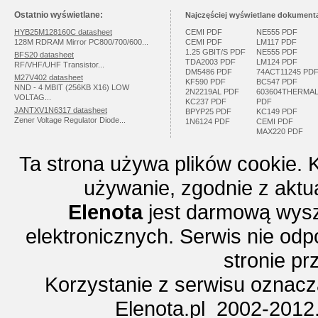
Ostatnio wyświetlane:
Najczęściej wyświetlane dokumenta
HYB25M128160C datasheet
CEMI PDF
NE555 PDF
128M RDRAM Mirror PC800/700/600...
CEMI PDF
LM117 PDF
1.25 GBIT/S PDF
NE555 PDF
BFS20 datasheet
TDA2003 PDF
LM124 PDF
RF/VHF/UHF Transistor...
DM5486 PDF
74ACT11245 PD
M27V402 datasheet
KF590 PDF
BC547 PDF
NND - 4 MBIT (256KB X16) LOW
2N2219AL PDF
603604THERMA
VOLTAG...
KC237 PDF
PDF
JANTXV1N6317 datasheet
BPYP25 PDF
KC149 PDF
Zener Voltage Regulator Diode...
1N6124 PDF
CEMI PDF
MAX220 PDF
Ta strona używa plików cookie. 
używanie, zgodnie z aktu
Elenota
jest darmową wysz
elektronicznych. Serwis nie odp
stronie p
Korzystanie z serwisu oznac
Elenota.pl 2002-2012